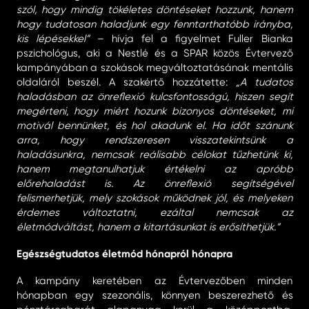
szól, hogy mindig tökéletes döntéseket hozzunk, hanem
hogy tudatosan haladjunk egy fenntarthatóbb irányba,
kis lépésekkel”
– hívja fel a figyelmet Fuller Bianka
pszichológus, aki a Nestlé és a SPAR közös Évtervező
kampányában a szokások megváltoztatásának mentális
oldaláról beszél. A szakértő hozzátette:
„
A tudatos
haladásban az önreflexió kulcsfontosságú, hiszen segít
megérteni, hogy miért hozunk bizonyos döntéseket, mi
motivál bennünket, és hol akadunk el. Ha időt szánunk
arra, hogy rendszeresen visszatekintsünk a
haladásunkra, nemcsak reálisabb célokat tűzhetünk ki,
hanem megtanulhatjuk értékelni az apróbb
előrehaladást is. Az önreflexió segítségével
felismerhetjük, mely szokások működnek jól, és melyeken
érdemes változtatni, ezáltal nemcsak az
életmódváltást, hanem a kitartásunkat is erősíthetjük.”
Egészségtudatos életmód hónapról hónapra
A kampány keretében az Évtervezőben minden
hónapban egy szezonális, könnyen beszerezhető és