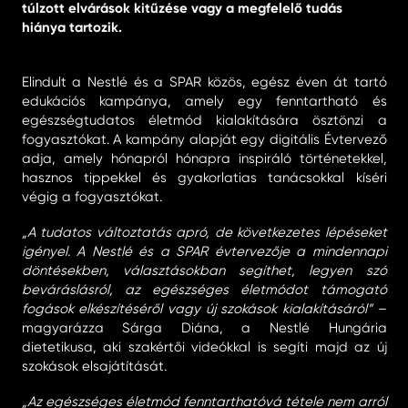
túlzott elvárások kitűzése vagy a megfelelő tudás
hiánya tartozik.
Elindult a Nestlé és a SPAR közös, egész éven át tartó
edukációs kampánya, amely egy fenntartható és
egészségtudatos életmód kialakítására ösztönzi a
fogyasztókat. A kampány alapját egy digitális Évtervező
adja, amely hónapról hónapra inspiráló történetekkel,
hasznos tippekkel és gyakorlatias tanácsokkal kíséri
végig a fogyasztókat.
„A tudatos változtatás apró, de következetes lépéseket
igényel. A Nestlé és a SPAR évtervezője a mindennapi
döntésekben, választásokban segíthet, legyen szó
beváráslásról, az egészséges életmódot támogató
fogások elkészítéséről vagy új szokások kialakításáról”
–
magyarázza Sárga Diána, a Nestlé Hungária
dietetikusa, aki szakértői videókkal is segíti majd az új
szokások elsajátítását.
„Az egészséges életmód fenntarthatóvá tétele nem arról