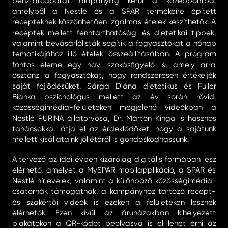
pénztárcabarát alapanyag kerül a középpontba,
amelyből a Nestlé és a SPAR termékeire épített
recepteknek köszönhetően izgalmas ételek készíthetők. A
receptek mellett fenntarthatósági és dietetikai tippek,
valamint bevásárlólisták segítik a fogyasztókat a hónap
tematikájához illő ételek összeállításában. A program
fontos eleme egy havi szokásfigyelő is, amely arra
ösztönzi a fogyasztókat, hogy rendszeresen értékeljék
saját fejlődésüket. Sárga Diána dietetikus és Fuller
Bianka pszichológus mellett az év során rövid,
közösségimédia-felületeken megjelenő videókban a
Nestlé PURINA állatorvosa, Dr. Márton Kinga is hasznos
tanácsokkal látja el az érdeklődőket, hogy a sajátunk
mellett kisállataink jóllétéről is gondoskodhassunk.
A tervező az idei évben kizárólag digitális formában lesz
elérhető, amelyet a MySPAR mobilapplikáció, a SPAR és
Nestlé hírlevelek, valamint a különböző közösségimédia-
csatornák támogatnak, a kampányhoz tartozó recept-
és szakértői videók is ezeken a felületeken lesznek
elérhetők. Ezen kívül az áruházakban kihelyezett
plakátokon a QR-kódot beolvasva is el lehet érni az