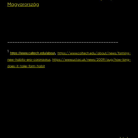
Magyarország
_____________________________________________
1
,
https://www.caltech.edu/about
https://www.caltech.edu/about/news/forming-
new-habits-era-coronavirus
,
https://www.ucl.ac.uk/news/2009/aug/how-long-
does-it-take-form-habit