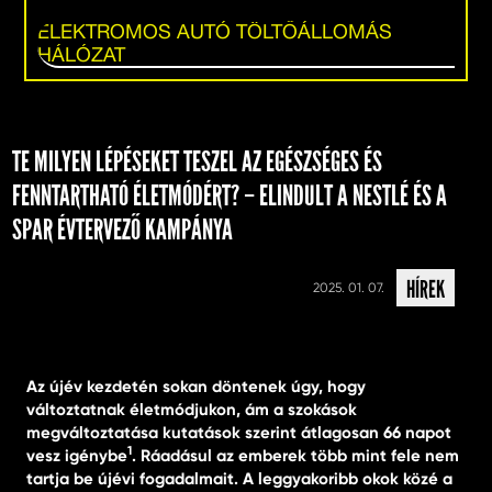
ELEKTROMOS AUTÓ TÖLTŐÁLLOMÁS
HÁLÓZAT
TE MILYEN LÉPÉSEKET TESZEL AZ EGÉSZSÉGES ÉS
FENNTARTHATÓ ÉLETMÓDÉRT? – ELINDULT A NESTLÉ ÉS A
SPAR ÉVTERVEZŐ KAMPÁNYA
HÍREK
2025. 01. 07.
Az újév kezdetén sokan döntenek úgy, hogy
változtatnak életmódjukon, ám a szokások
megváltoztatása kutatások szerint átlagosan 66 napot
1
vesz igénybe
. Ráadásul az emberek több mint fele nem
tartja be újévi fogadalmait. A leggyakoribb okok közé a