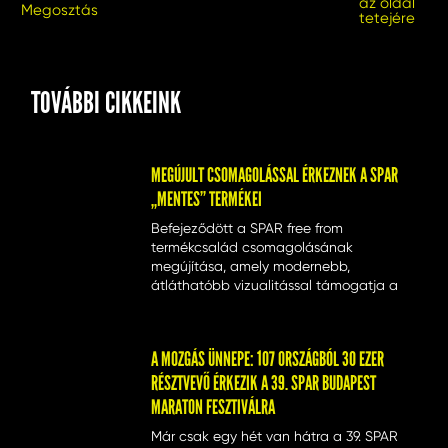
az oldal
Megosztás
tetejére
TOVÁBBI CIKKEINK
MEGÚJULT CSOMAGOLÁSSAL ÉRKEZNEK A SPAR
„MENTES” TERMÉKEI
Befejeződött a SPAR free from
termékcsalád csomagolásának
megújítása, amely modernebb,
átláthatóbb vizualitással támogatja a
speciális étrendet követő vásárlók gyors
eligazodását. Az új design egységesíti a
több mint 55 terméket magában
A MOZGÁS ÜNNEPE: 107 ORSZÁGBÓL 30 EZER
foglaló portfóliót, és erősíti a márka
RÉSZTVEVŐ ÉRKEZIK A 39. SPAR BUDAPEST
piaci pozícióját a dinamikusan növekvő
„mentes” kategóriában.
MARATON FESZTIVÁLRA
Már csak egy hét van hátra a 39. SPAR