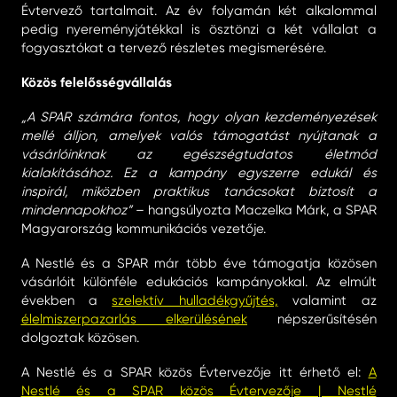
Évtervező tartalmait. Az év folyamán két alkalommal
pedig nyereményjátékkal is ösztönzi a két vállalat a
fogyasztókat a tervező részletes megismerésére.
Közös felelősségvállalás
„A SPAR számára fontos, hogy olyan kezdeményezések
mellé álljon, amelyek valós támogatást nyújtanak a
vásárlóinknak az egészségtudatos életmód
kialakításához. Ez a kampány egyszerre edukál és
inspirál, miközben praktikus tanácsokat biztosít a
mindennapokhoz”
– hangsúlyozta Maczelka Márk, a SPAR
Magyarország kommunikációs vezetője.
A Nestlé és a SPAR már több éve támogatja közösen
vásárlóit különféle edukációs kampányokkal. Az elmúlt
években a
szelektív hulladékgyűjtés,
valamint az
élelmiszerpazarlás elkerülésének
népszerűsítésén
dolgoztak közösen.
A Nestlé és a SPAR közös Évtervezője itt érhető el:
A
Nestlé és a SPAR közös Évtervezője | Nestlé