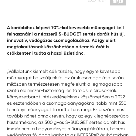
HÍREK
2023. 11. 24.
A korábbihoz képest 70%-kal kevesebb műanyagot kell
felhasználni a népszerű S-BUDGET sertés darált hús új,
innovatív, védőgázas csomagolásához. Az így elért
megtakarításnak köszönhetően a termék árát is
csökkenteni tudta a hazai üzletlánc.
„Vállalatunk kiemelt célkitűzése, hogy egyre kevesebb
műanyagot használjunk fel az áruk csomagolása során,
miközben természetesen megfelelünk a legmagasabb
szintű élelmiszer-biztonsági és tárolási előírásoknak.
Környezetbarát intézkedéseinknek köszönhetően a 2022-
es esztendőben a csomagolóanyagoknál több mint 550
tonnányi műanyagot takarítottunk meg. Ez a szám most
tovább nőhet annak révén, hogy az egyik legnépszerűbb
hústermékünk, az 500 g-os S-BUDGET sertés darált hús
immár nem a hagyományos műanyagtálcában, hanem
védőgázas fóliában kapható az INTERSPAR áruházakban.