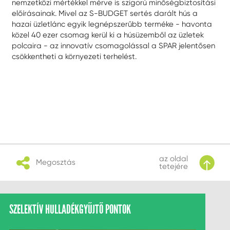
nemzetközi mértékkel mérve is szigorú minőségbiztosítási
előírásainak. Mivel az S-BUDGET sertés darált hús a
hazai üzletlánc egyik legnépszerűbb terméke - havonta
közel 40 ezer csomag kerül ki a húsüzemből az üzletek
polcaira - az innovatív csomagolással a SPAR jelentősen
csökkentheti a környezeti terhelést.
az oldal
Megosztás
tetejére
SZELEKTÍV HULLADÉKGYŰJTŐ PONTOK