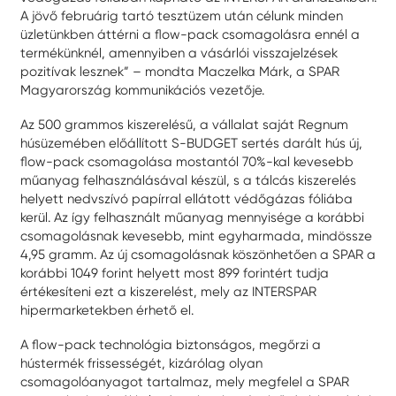
A jövő februárig tartó tesztüzem után célunk minden
üzletünkben áttérni a flow-pack csomagolásra ennél a
termékünknél, amennyiben a vásárlói visszajelzések
pozitívak lesznek” – mondta Maczelka Márk, a SPAR
Magyarország kommunikációs vezetője.
Az 500 grammos kiszerelésű, a vállalat saját Regnum
húsüzemében előállított S-BUDGET sertés darált hús új,
flow-pack csomagolása mostantól 70%-kal kevesebb
műanyag felhasználásával készül, s a tálcás kiszerelés
helyett nedvszívó papírral ellátott védőgázas fóliába
kerül. Az így felhasznált műanyag mennyisége a korábbi
csomagolásnak kevesebb, mint egyharmada, mindössze
4,95 gramm. Az új csomagolásnak köszönhetően a SPAR a
korábbi 1049 forint helyett most 899 forintért tudja
értékesíteni ezt a kiszerelést, mely az INTERSPAR
hipermarketekben érhető el.
A flow-pack technológia biztonságos, megőrzi a
hústermék frissességét, kizárólag olyan
csomagolóanyagot tartalmaz, mely megfelel a SPAR