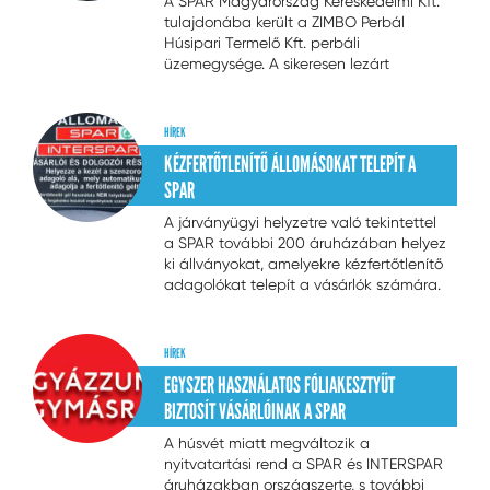
A SPAR Magyarország Kereskedelmi Kft.
tulajdonába került a ZIMBO Perbál
Húsipari Termelő Kft. perbáli
üzemegysége. A sikeresen lezárt
tranzakciót követően a vállalat tovább
modernizálja az 1998-ban átadott
perbáli húsüzemet. A közel 200 fős
HÍREK
munkavállalói állomány pedig
KÉZFERTŐTLENÍTŐ ÁLLOMÁSOKAT TELEPÍT A
biztonságban tudhatja magát a
...
SPAR
A járványügyi helyzetre való tekintettel
a SPAR további 200 áruházában helyez
ki állványokat, amelyekre kézfertőtlenítő
adagolókat telepít a vásárlók számára.
HÍREK
EGYSZER HASZNÁLATOS FÓLIAKESZTYŰT
BIZTOSÍT VÁSÁRLÓINAK A SPAR
A húsvét miatt megváltozik a
nyitvatartási rend a SPAR és INTERSPAR
áruházakban országszerte, s további