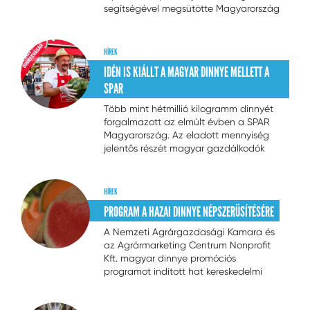
segítségével megsütötte Magyarország
leghosszabb, 20 méteres grillnyársát. A
kezdeményezéssel az üzletlánc célja a
minőségi húsfogyasztás népszerűsítése
HÍREK
volt.
IDÉN IS KIÁLLT A MAGYAR DINNYE MELLETT A
SPAR
Több mint hétmillió kilogramm dinnyét
forgalmazott az elmúlt évben a SPAR
Magyarország. Az eladott mennyiség
jelentős részét magyar gazdálkodók
termesztették és a nyári szezonban
értékesítette az üzletlánc. A hazai
dinnye megjelenésekor idén is
HÍREK
felfüggesztették az import dinnyefélék
PROGRAM A HAZAI DINNYE NÉPSZERŰSÍTÉSÉRE
beszerzését.
A Nemzeti Agrárgazdasági Kamara és
az Agrármarketing Centrum Nonprofit
Kft. magyar dinnye promóciós
programot indított hat kereskedelmi
áruházlánc – az ALDI, az Auchan, a
CBA, a Lidl, a METRO és a SPAR –