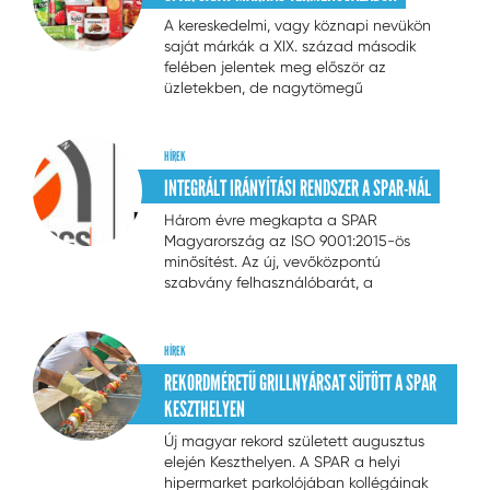
A kereskedelmi, vagy köznapi nevükön
saját márkák a XIX. század második
felében jelentek meg először az
üzletekben, de nagytömegű
elterjedésük csak az 1970-es években
vette kezdetét. Térhódításuk világszerte
máig töretlen, s a SPAR árukínálatában
HÍREK
is egyre nagyobb népszerűségnek
INTEGRÁLT IRÁNYÍTÁSI RENDSZER A SPAR-NÁL
örvendenek.
Három évre megkapta a SPAR
Magyarország az ISO 9001:2015-ös
minősítést. Az új, vevőközpontú
szabvány felhasználóbarát, a
korábbiakhoz képest jobban igazodik a
vásárlók igényeihez, elégedettségéhez.
HÍREK
REKORDMÉRETŰ GRILLNYÁRSAT SÜTÖTT A SPAR
KESZTHELYEN
Új magyar rekord született augusztus
elején Keszthelyen. A SPAR a helyi
hipermarket parkolójában kollégáinak