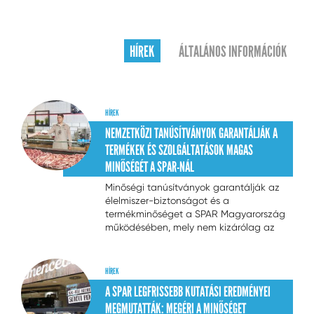
HÍREK
ÁLTALÁNOS INFORMÁCIÓK
HÍREK
NEMZETKÖZI TANÚSÍTVÁNYOK GARANTÁLJÁK A
TERMÉKEK ÉS SZOLGÁLTATÁSOK MAGAS
MINŐSÉGÉT A SPAR-NÁL
Minőségi tanúsítványok garantálják az
élelmiszer-biztonságot és a
termékminőséget a SPAR Magyarország
működésében, mely nem kizárólag az
élelmiszer-előállítás területére igaz, de a
logisztikai folyamatokra és az
üzlethálózatra is érvényes.
HÍREK
A SPAR LEGFRISSEBB KUTATÁSI EREDMÉNYEI
MEGMUTATTÁK: MEGÉRI A MINŐSÉGET