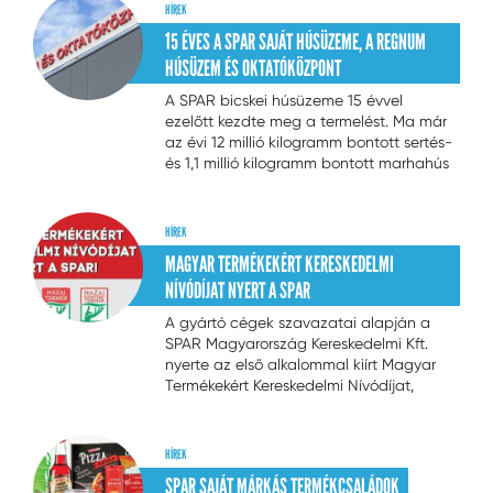
történő kiszállításáig garantálja vásárlói
HÍREK
számára a megbízhatóságot és a
15 ÉVES A SPAR SAJÁT HÚSÜZEME, A REGNUM
minőséget
...
HÚSÜZEM ÉS OKTATÓKÖZPONT
A SPAR bicskei húsüzeme 15 évvel
ezelőtt kezdte meg a termelést. Ma már
az évi 12 millió kilogramm bontott sertés-
és 1,1 millió kilogramm bontott marhahús
feldolgozása mellett sajtszeleteléssel is
foglalkozik, valamint oktatási
központként is működik. A SPAR
HÍREK
összesen több mint 8 milliárd forintot
...
MAGYAR TERMÉKEKÉRT KERESKEDELMI
NÍVÓDÍJAT NYERT A SPAR
A gyártó cégek szavazatai alapján a
SPAR Magyarország Kereskedelmi Kft.
nyerte az első alkalommal kiírt Magyar
Termékekért Kereskedelmi Nívódíjat,
amelyet a szakma legnagyobb
rendezvényén a tapolcai Business
Days-en adott át Farkas Sándor, az
HÍREK
agrártárca miniszterhelyettese.
SPAR SAJÁT MÁRKÁS TERMÉKCSALÁDOK