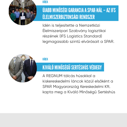
közreműködésével.
HÍREK
ÚJABB MINŐSÉGI GARANCIA A SPAR-NÁL – AZ IFS
ÉLELMISZERBIZTONSÁGI RENDSZER
Idén is teljesítette a Nemzetközi
Élelmiszeripari Szabvány logisztikai
részének (IFS Logistics Standard)
legmagasabb szintű elvárásait a SPAR.
HÍREK
KIVÁLÓ MINŐSÉGŰ SERTÉSHÚS VÉDJEGY
A REGNUM tálcás húsokkal a
kiskereskedelmi láncok közül elsőként a
SPAR Magyarország Kereskedelmi Kft.
kapta meg a Kiváló Minőségű Sertéshús
(KMS) védjegy használatának jogát.