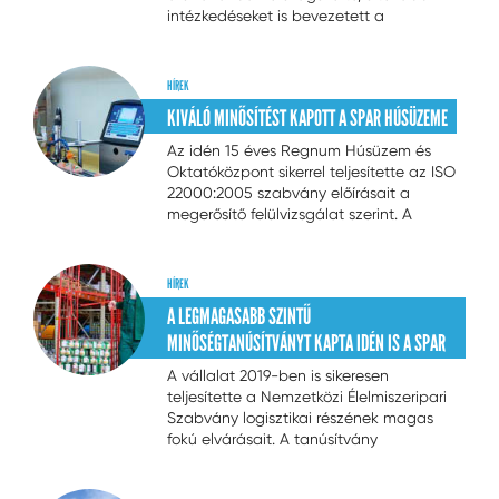
intézkedéseket is bevezetett a
kiskereskedelmi vállalat, hogy fokozza a
vásárlók és a dolgozók védelmét.
HÍREK
KIVÁLÓ MINŐSÍTÉST KAPOTT A SPAR HÚSÜZEME
Az idén 15 éves Regnum Húsüzem és
Oktatóközpont sikerrel teljesítette az ISO
22000:2005 szabvány előírásait a
megerősítő felülvizsgálat szerint. A
tanúsítási folyamat végén kiemelték a
SPAR húsüzeme tevékenységének
magas színvonalát, a munkavállalók és
HÍREK
a vezetők jeles szakmai felkészültségét
A LEGMAGASABB SZINTŰ
és
...
MINŐSÉGTANÚSÍTVÁNYT KAPTA IDÉN IS A SPAR
A vállalat 2019-ben is sikeresen
teljesítette a Nemzetközi Élelmiszeripari
Szabvány logisztikai részének magas
fokú elvárásait. A tanúsítvány
megszerzése azt mutatja, hogy a SPAR
az áru beérkezésétől az üzletekig