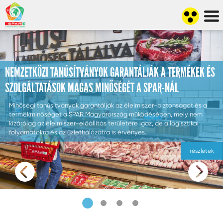
NEMZETKÖZI TANÚSÍTVÁNYOK GARANTÁLJÁK A TERMÉKEK ÉS
SZOLGÁLTATÁSOK MAGAS MINŐSÉGÉT A SPAR-NÁL
Minőségi tanúsítványok garantálják az élelmiszer-biztonságot és a
termékminőséget a SPAR Magyarország működésében, mely nem
kizárólag az élelmiszer-előállítás területére igaz, de a logisztikai
folyamatokra és az üzlethálózatra is érvényes.
részletek