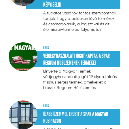
KÉPVISELNI
A tudatos vásárlók fontos szempontnak
tartják, hogy a polcokon lévő termékek
és csomagolásuk, a logisztikai és az
élelmiszer-termelési folyamatok
átláthatóak legyenek, és hogy a
minőségét nemzetközi szabványok
tanúsítsák - ez derült ki a hazai
HÍREK
üzletlánc megrendelésére készült átfogó
VÉDJEGYHASZNÁLATI JOGOT KAPTAK A SPAR
év eleji
...
REGNUM HÚSÜZEMÉNEK TERMÉKEI
Elnyerte a Magyar Termék
védjegyhasználati jogát 19 olyan tálcás
frisshús sertés termék, amelyeket a
bicskei Regnum Húsüzem és
Oktatóközpontban gyártanak. A
minősítés garantálja, hogy ezen
termékek 100 százalékban hazai
HÍREK
alapanyagból, Magyarországon
ÚJABB ÜZEMMEL ERŐSÍT A SPAR A MAGYAR
készültek.
HÚSPIACON