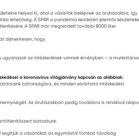
ületekre helyezi ki, ahol a vásárlók belépnek az áruházakba, így
ítési lehetőség. A SPAR a pandémia kezdetén jelentős készleteke
őtlenítésére. A SPAR már megrendelt további 8000 liter
át díjmentesen, hogy
s ugyanazok az intézkedések vannak érvényben – a munkatársa
kedései a koronavírus világjárvány kapcsán az alábbiak:
katársaink biztonságára, és minden elvárható intézkedést
k mennyiségét. Az áruházakban pedig továbbra is rendkívül alapo
tőtlenítőszert biztosítunk.
l segítjük a vásárlókat az egymástól történő távolság