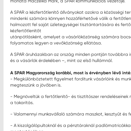
mondta Maczelka Márk, a SPAR kommunikációs vezetője.
A SPAR a kézfertőtlenítő állványokat azokra a közösségi ter
mindenki számára könnyen hozzáférhetővé válik a fertőtlen
halmozott fel saját üzletegységei tisztántartására és fert
kézfertőtlenítőt
utánpótlásként, amelyet a vásárlóközönség számára bocs
folyamatos legyen a vevőközönség ellátása.
A SPAR áruházakban az ország minden pontján továbbra i
és a vásárlók érdekében –, mint az első hullámnál.
A SPAR Magyarország korábbi, most is érvényben lévő intéz
- Megkülönböztetett figyelmet fordítunk vásárlóink és mun
megteszünk a jövőben is.
- Megnöveltük a fertőtlenítő- és tisztítószer rendeléseine
a takarítás.
- Valamennyi munkavállaló számára maszkot, kesztyűt és fer
- A kiszolgálópultoknál és a pénztáraknál padlómatricákka