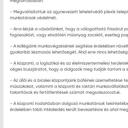
megtartásában.
- Megvalósítottuk az úgynevezett leheletvédő plexik telepí
munkatársak védelmét.
- Arra kérjük a vásárlóinkat, hogy a válogatható frissárut p
fogóeszközt, vagy eladótéri műanyag zacskót, esetleg pa
- A kollégáink munkavégzésének segítése érdekében növelt
gyakoribb kézmosás lehetőségét. Ahol erre nincs lehetőség, o
- A központi, a logisztikai és az élelmiszertermelési terüle
céges buszjáratot, hogy a dolgozók meg tudják tartani a
- Az üllői és a bicskei központjaink büféinek üzemeltetése t
műszakokat, valamint a központi és raktári munkavállalóka
takarítások és fertőtlenítések számát megsokszoroztuk.
- A központi irodaházban dolgozó munkatársak tekintetébe
érdekében több intézkedés került bevezetésre és ahol mego