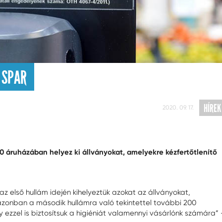
 SPAR
HÍREK
2020. 09. 17.
00 áruházában helyez ki állványokat, amelyekre kézfertőtlenítő
 első hullám idején kihelyeztük azokat az állványokat,
 azonban a második hullámra való tekintettel további 200
ezzel is biztosítsuk a higiéniát valamennyi vásárlónk számára” 