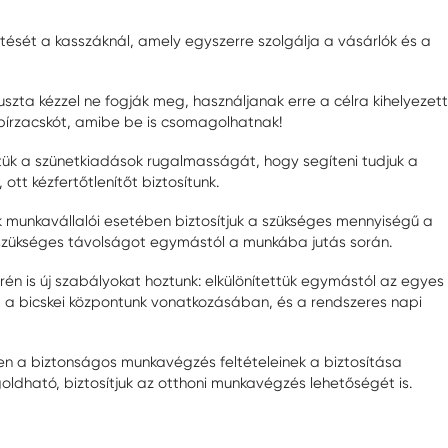
tését a kasszáknál, amely egyszerre szolgálja a vásárlók és a
uszta kézzel ne fogják meg, használjanak erre a célra kihelyezett
pírzacskót, amibe be is csomagolhatnak!
ük a szünetkiadások rugalmasságát, hogy segíteni tudjuk a
tt kézfertőtlenítőt biztosítunk.
tek munkavállalói esetében biztosítjuk a szükséges mennyiségű a
 szükséges távolságot egymástól a munkába jutás során.
erén is új szabályokat hoztunk: elkülönítettük egymástól az egyes
t a bicskei központunk vonatkozásában, és a rendszeres napi
n a biztonságos munkavégzés feltételeinek a biztosítása
ldható, biztosítjuk az otthoni munkavégzés lehetőségét is.