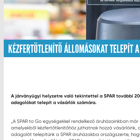
KÉZFERTŐTLENÍTŐ ÁLLOMÁSOKAT TELEPÍT A
A járványügyi helyzetre való tekintettel a SPAR további 2
adagolókat telepít a vásárlók számára.
„A SPAR to Go egységekkel rendelkező áruházainkban már az
amelyekből kézfertőtlenítőhöz juthatnak hozzá vásárlóink,
adagolót telepítünk a SPAR áruházakba országszerte, hogy 