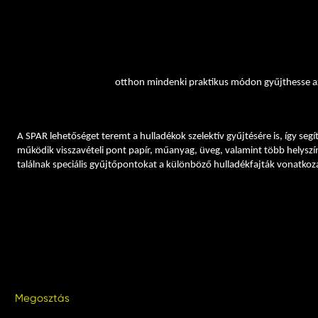
hogy a logisztikai területen többször használatos rolli-ponyvával fedjü
Mindezek révén hulladéktermelésünk több mint 1600 tonnával mérséklő
Maczelka Márk, a SPAR Magyarország kommunikációs vezetője.
A közelmúltban a vállalat számára a legnagyobb feladatot a január elsejé
szeretné megkönnyíteni a vásárlói számára az otthoni gyűjtést. A folyam
segítenek abban, hogy
otthon mindenki praktikus módon gyűjthesse a
Örömteli, hogy ma már összesen több mint 700-féle árucikken szerepel 
csomagolásával, felhasználásuk után hulladékként hogyan lehet megkül
A SPAR lehetőséget teremt a hulladékok szelektív gyűjtésére is, így se
működik visszavételi pont papír, műanyag, üveg, valamint több helyszín
találnak speciális gyűjtőpontokat a különböző hulladékfajták vonatko
Megosztás