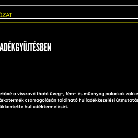
ÓZAT
LLADÉKGYŰJTÉSBEN
etővé a visszaváltható üveg-, fém- és műanyag palackok zökken
márkatermék csomagolásán található hulladékkezelési útmutatás
ökkentette hulladéktermelését.
rt el a hulladékgazdálkodás területén. 2023-ban többek között döntöttü
flow-pack csomagolása 70%-kal kevesebb műanyag felhasználásával készül. 