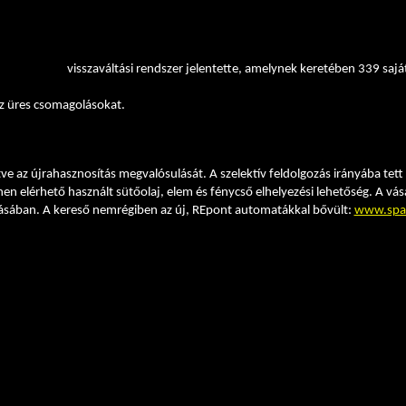
k le a szállítmányok egy részét, az újonnan bevezetett digitális megoldásai
dött 2023-ban 2022-höz képest, három év alatt pedig csaknem 4 ezer ton
től elindult
visszaváltási rendszer jelentette, amelynek keretében 339 saj
atos fogyasztói tájékoztatás mellett kétféle méretben elérhető, újrahasznosí
z üres csomagolásokat.
hulladékos piktogram. Ezzel a megoldással a vállalat a vásárlóinak szeret
önböztetni és szelektálni azokat.
gítve az újrahasznosítás megvalósulását. A szelektív feldolgozás irányába t
en elérhető használt sütőolaj, elem és fénycső elhelyezési lehetőség. A v
zásában. A kereső nemrégiben az új, REpont automatákkal bővült:
www.spar