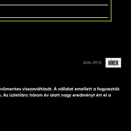
HÍREK
2024. 09. 10.
őmentes visszaváltását. A vállalat emellett a fogyasztók
. Az üzletlánc három év alatt nagy eredményt ért el a
nk arról, hogy kevesebb műanyagot használunk több termékünk
Emellett jelentős mennyiségű műanyagfóliát takarítunk meg azzal,