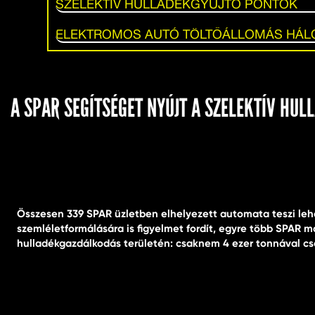
SZELEKTÍV HULLADÉKGYŰJTŐ PONTOK
ELEKTROMOS AUTÓ TÖLTŐÁLLOMÁS HÁL
A SPAR SEGÍTSÉGET NYÚJT A SZELEKTÍV HU
Összesen 339 SPAR üzletben elhelyezett automata teszi leh
szemléletformálására is figyelmet fordít, egyre több SPAR 
hulladékgazdálkodás területén: csaknem 4 ezer tonnával cs
„A SPAR Magyarország az elmúlt három évben jelentős eredményeket é
csomagolásánál: például a közkedvelt S-BUDGET sertés darált hús új, 