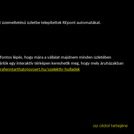
nkkal pedig a papíralapú adminisztrációt sikerült nagyban csökkentenünk.
nával csökkentettük a keletkező hulladék mennyiségét” - ismertette
át üzemeltetésű üzletbe telepítettek REpont automatákat.
A SPAR
tott anyagból készült palackgyűjtő táskát is kínál a vállalat, amelyek
ne segíteni abban, hogy miként tudnak megfelelően bánni a termékek
ett fontos lépés, hogy mára a vállalat majdnem minden üzletében
ásárlók egy interaktív térképen kereshetik meg, hogy mely áruházakban
afenntarthatojovoert.hu/szelektiv-hulladek
az oldal tetejére