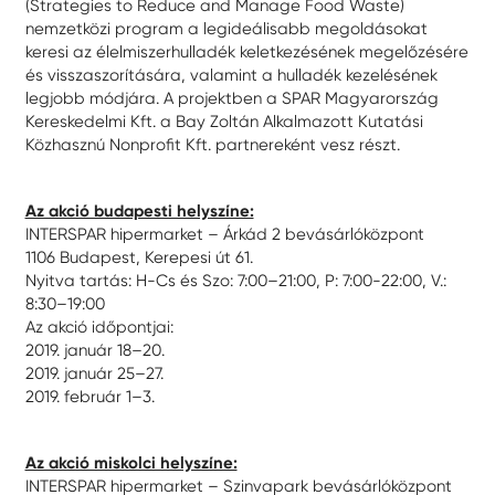
(Strategies to Reduce and Manage Food Waste)
nemzetközi program a legideálisabb megoldásokat
keresi az élelmiszerhulladék keletkezésének megelőzésére
és visszaszorítására, valamint a hulladék kezelésének
legjobb módjára. A projektben a SPAR Magyarország
Kereskedelmi Kft. a Bay Zoltán Alkalmazott Kutatási
Közhasznú Nonprofit Kft. partnereként vesz részt.
Az akció budapesti helyszíne:
INTERSPAR hipermarket – Árkád 2 bevásárlóközpont
1106 Budapest, Kerepesi út 61.
Nyitva tartás: H-Cs és Szo: 7:00–21:00, P: 7:00-22:00, V.:
8:30–19:00
Az akció időpontjai:
2019. január 18–20.
2019. január 25–27.
2019. február 1–3.
Az akció miskolci helyszíne:
INTERSPAR hipermarket – Szinvapark bevásárlóközpont