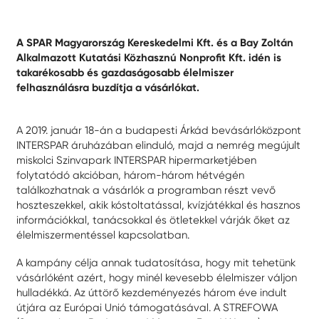
A SPAR Magyarország Kereskedelmi Kft. és a Bay Zoltán
Alkalmazott Kutatási Közhasznú Nonprofit Kft. idén is
takarékosabb és gazdaságosabb élelmiszer
felhasználásra buzdítja a vásárlókat.
A 2019. január 18-án a budapesti Árkád bevásárlóközpont
INTERSPAR áruházában elinduló, majd a nemrég megújult
miskolci Szinvapark INTERSPAR hipermarketjében
folytatódó akcióban, három-három hétvégén
találkozhatnak a vásárlók a programban részt vevő
hoszteszekkel, akik kóstoltatással, kvízjátékkal és hasznos
információkkal, tanácsokkal és ötletekkel várják őket az
élelmiszermentéssel kapcsolatban.
A kampány célja annak tudatosítása, hogy mit tehetünk
vásárlóként azért, hogy minél kevesebb élelmiszer váljon
hulladékká. Az úttörő kezdeményezés három éve indult
útjára az Európai Unió támogatásával. A STREFOWA