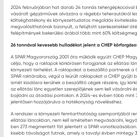
2024 februárjában hat darab 24 tonnás tehergépkocsival 
vásárolt gépjárművek alvázára a régebbi teherautókról lesze
költséghatékony és környezettudatos megoldás kivitelezés
megvalósíthatónak bizonyult, a felújított szerkezetekkel áté
felépítmények bekerülési árából több mint 60% költségmegta
26 tonnával kevesebb hulladékot jelent a CHEP körforgásos
A SPAR Magyarország 2001 óta működik együtt CHEP Magyaro
célja, hogy a raklapok körkörösen forogjanak az ellátási l
környezeti terhelést. A raklapokat a beszállító partnerek a 
SPAR raktáraiba, végül a leürült raklapokat a CHEP gyűjti 
ismét kiadásra kerülnek a beszállító cégek részére, így kör
az ellátási lánc egyetlen szereplőjének sem kell vásárolni é
bajlódni az átadási pontokon. A 2024-es évben több mint 3
jelentősen hozzájárulva a hatékonyság növeléséhez.
A rendszer a környezeti fenntarthatóság szempontjából re
ellátási láncokban, nem kell ismételten megvásárolni, legyá
ben 273 megmentett fát jelentett a SPAR vonatkozásában
kisebb távolságot futnak, amely a tavalyi évben mintegy 