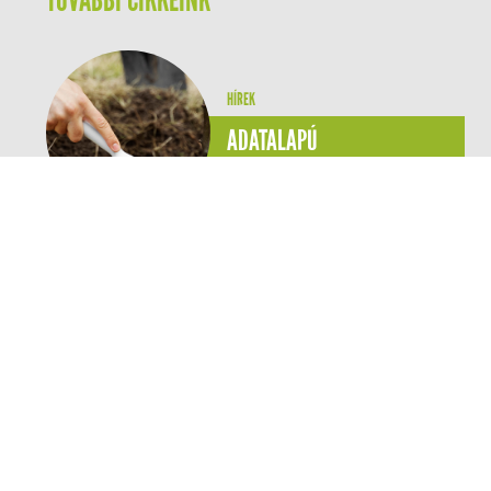
HÍREK
ADATALAPÚ
KARBONLÁBNYOM-
CSÖKKENTÉS A
GYAKORLATBAN: MÉRÉS ÉS
KOMPENZÁCIÓ A SPAR
MEGHATÁROZÓ
RENDEZVÉNYEIN
A SPAR Magyarország folytatta
azt a gyakorlatát, amely szerint
kiemelt vállalati eseményeit
karbontudatos szemlélet
mentén szervezi meg. A
független szakértő bevonásával