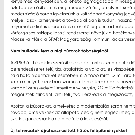
kényelmes környezetben, a lehető legmagasabb minőségű 
üzletben valósítottunk meg modernizálást, amelynek során 
modernizáció során igyekszünk a költséghatékonyság jegyé
melyek azok, amelyeket a továbbiakban is tudunk használni.
folyamatainkat is szeretnénk a lehető legfenntarthatóbban
körforgásos raklapellátási rendszerrel növeljük a hatékonys
Maczelka Márk, a SPAR Magyarország kommunikációs vezet
Nem hulladék lesz a régi bútorok többségéből
A SPAR áruházak korszerűsítése során fontos szempont a k
berendezéseket felújítja, átalakítja a vállalat, és visszaépí
található hipermarket esetében is. A több mint 1,2 milliárd
kaptak helyet, azonban számos elem a korábban is haszná
korábbi kereskedelmi létesítmény helyén, 212 millió forint
megőriztek mindent, ami felújítva illeszkedik a megszokott
Azokat a bútorokat, amelyeket a modernizálás során nem tu
tovább, amelyeknek az állapota pedig nem engedi meg a t
szerint gondoskodnak a megfelelő kezeléséről.
Új teherautók újrahasznosított hűtős felépítményekkel