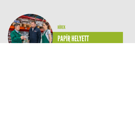
HÍREK
KAPCSOLATFELVÉTEL
JOGI NYIL
PAPÍR HELYETT
DIGITALIZÁCIÓ: NEMZETKÖZI
TRENDEKHEZ ILLESZKEDŐ
MEGOLDÁSOKKAL SPÓROL
TÖBB TONNA PAPÍRT A SPAR
A SPAR Magyarország logisztikai
központjaiban új jó gyakorlat
alkalmazásával csökkenti a
papírfelhasználást, miközben a
digitalizáció más területeken is
jelentős környezeti előnyöket
hoz.