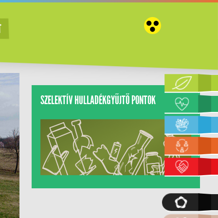
T
SZELEKTÍV HULLADÉKGYŰJTŐ PONTOK