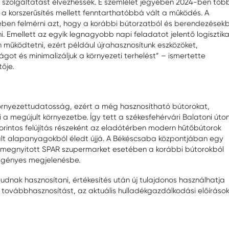
szolgáltatást élvezhessék. E szemlélet jegyében 2024-ben töb
a korszerűsítés mellett fenntarthatóbbá vált a működés. A
ben felmérni azt, hogy a korábbi bútorzatból és berendezésekb
 Emellett az egyik legnagyobb napi feladatot jelentő logisztika
 működtetni, ezért például újrahasznosítunk eszközöket,
ágot és minimalizáljuk a környezeti terhelést” – ismertette
ője.
örnyezettudatosság, ezért a még hasznosítható bútorokat,
ti a megújult környezetbe. Így tett a székesfehérvári Balatoni úto
 forintos felújítás részeként az eladótérben modern hűtőbútorok
lt alapanyagokból éledt újjá. A Békéscsaba központjában egy
ból megnyitott SPAR szupermarket esetében a korábbi bútorokból
, igényes megjelenésbe.
dnak hasznosítani, értékesítés után új tulajdonos használhatja
ovábbhasznosítást, az aktuális hulladékgazdálkodási előíráso