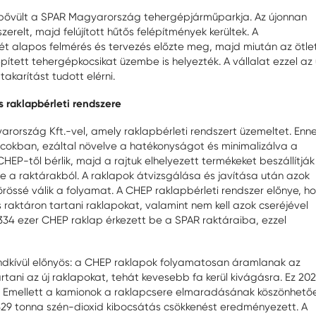
bővült a SPAR Magyarország tehergépjárműparkja. Az újonnan
relt, majd felújított hűtős felépítmények kerültek. A
ét alapos felmérés és tervezés előzte meg, majd miután az ötle
pített tehergépkocsikat üzembe is helyezték. A vállalat ezzel az 
karítást tudott elérni.
 raklapbérleti rendszere
rszág Kft.-vel, amely raklapbérleti rendszert üzemeltet. Enn
áncokban, ezáltal növelve a hatékonyságot és minimalizálva a
CHEP-től bérlik, majd a rajtuk elhelyezett termékeket beszállítják
be a raktárakból. A raklapok átvizsgálása és javítása után azok
körössé válik a folyamat. A CHEP raklapbérleti rendszer előnye, h
s raktáron tartani raklapokat, valamint nem kell azok cseréjével
34 ezer CHEP raklap érkezett be a SPAR raktáraiba, ezzel
ndkívül előnyös: a CHEP raklapok folyamatosan áramlanak az
rtani az új raklapokat, tehát kevesebb fa kerül kivágásra. Ez 20
. Emellett a kamionok a raklapcsere elmaradásának köszönhető
329 tonna szén-dioxid kibocsátás csökkenést eredményezett. A