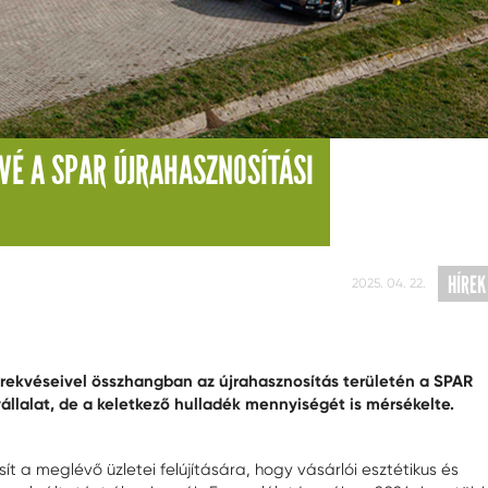
VÉ A SPAR ÚJRAHASZNOSÍTÁSI
HÍREK
2025. 04. 22.
rekvéseivel összhangban az újrahasznosítás területén a SPAR
állalat, de a keletkező hulladék mennyiségét is mérsékelte.
 a meglévő üzletei felújítására, hogy vásárlói esztétikus és