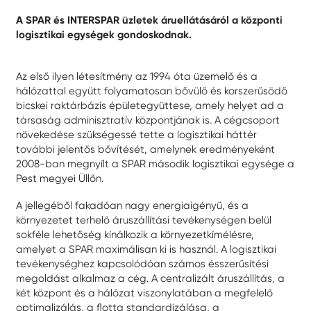
A SPAR és INTERSPAR üzletek áruellátásáról a központi
logisztikai egységek gondoskodnak.
Az első ilyen létesítmény az 1994 óta üzemelő és a
hálózattal együtt folyamatosan bővülő és korszerűsödő
bicskei raktárbázis épületegyüttese, amely helyet ad a
társaság adminisztratív központjának is. A cégcsoport
növekedése szükségessé tette a logisztikai háttér
további jelentős bővítését, amelynek eredményeként
2008-ban megnyílt a SPAR második logisztikai egysége a
Pest megyei Üllőn.
A jellegéből fakadóan nagy energiaigényű, és a
környezetet terhelő áruszállítási tevékenységen belül
sokféle lehetőség kínálkozik a környezetkímélésre,
amelyet a SPAR maximálisan ki is használ. A logisztikai
tevékenységhez kapcsolódóan számos ésszerűsítési
megoldást alkalmaz a cég. A centralizált áruszállítás, a
két központ és a hálózat viszonylatában a megfelelő
optimalizálás, a flotta standardizálása, a