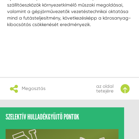
szállítóeszközök környezetkímélő műszaki megoldásai,
valamint a gépjárművezetők vezetéstechnikai oktatása
mind a futásteljesítmény, következésképp a károsanyag-
kibocsátás csökkenését eredményezik.
az oldal
Megosztás
tetejére
SZELEKTÍV HULLADÉKGYŰJTŐ PONTOK