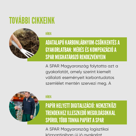
TOVÁBBI CIKKEINK
HÍREK
ADATALAPÚ KARBONLÁBNYOM-CSÖKKENTÉS A
GYAKORLATBAN: MÉRÉS ÉS KOMPENZÁCIÓ A
SPAR MEGHATÁROZÓ RENDEZVÉNYEIN
A SPAR Magyarország folytatta azt a
gyakorlatát, amely szerint kiemelt
vállalati eseményeit karbontudatos
szemlélet mentén szervezi meg. A
független szakértő bevonásával
elvégzett vizsgálat szerint 304 őshonos
HÍREK
gyümölcsfa elültetése biztosítja az
PAPÍR HELYETT DIGITALIZÁCIÓ: NEMZETKÖZI
egyensúlyt a természettel.
TRENDEKHEZ ILLESZKEDŐ MEGOLDÁSOKKAL
SPÓROL TÖBB TONNA PAPÍRT A SPAR
A SPAR Magyarország logisztikai
központjaiban új jó gyakorlat