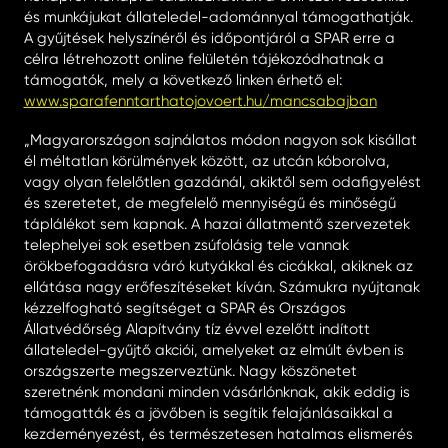
és munkájukat állateledel-adománnyal támogathatják.
A gyűjtések helyszínéről és időpontjáról a SPAR erre a
célra létrehozott online felületén tájékozódhatnak a
támogatók, mely a következő linken érhető el:
www.sparafenntarthatojovoert.hu/mancsabajban
„Magyarországon sajnálatos módon nagyon sok kisállat
él méltatlan körülmények között, az utcán kóborolva,
vagy olyan felelőtlen gazdánál, akiktől sem odafigyelést
és szeretetet, de megfelelő mennyiségű és minőségű
táplálékot sem kapnak. A hazai állatmentő szervezetek
telephelyei sok esetben zsúfolásig tele vannak
örökbefogadásra váró kutyákkal és cicákkal, akiknek az
ellátása nagy erőfeszítéseket kíván. Számukra nyújtanak
kézzelfogható segítséget a SPAR és Országos
Állatvédőrség Alapítvány tíz évvel ezelőtt indított
állateledel-gyűjtő akciói, amelyeket az elmúlt évben is
országszerte megszerveztünk. Nagy köszönetet
szeretnénk mondani minden vásárlónknak, akik eddig is
támogatták és a jövőben is segítik felajánlásaikkal a
kezdeményezést, és természetesen hatalmas elismerés