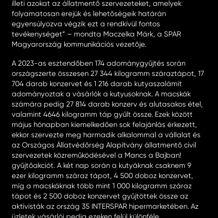
illeti azokat az állatmentő szervezeteket, amelyek
folyamatosan erejük és lehetőségeik határán
egyensúlyozva végzik ezt a rendkívül fontos
tevékenységet” – mondta Maczelka Márk, a SPAR
Magyarország kommunikációs vezetője.
A 2023-as esztendőben 174 adománygyűjtés során
országszerte összesen 27 344 kilogramm száraztápot, 17
704 darab konzervet és 1 216 darab kutyaszalámit
adományoztak a vásárlók a kutyusoknak. A macskák
számára pedig 27 814 darab konzerv és alutasakos étel,
valamint 4646 kilogramm táp gyűlt össze. Ezek között
május hónapban kiemelkedően sok felajánlás érkezett,
ekkor szervezte meg harmadik alkalommal a vállalat és
az Országos Állatvédőrség Alapítvány állatmentő civil
szervezetek közreműködésével a Mancs a Bajban!
gyűjtőakciót. A két nap során a kutyáknak csaknem 9
ezer kilogramm száraz tápot, 4 500 doboz konzervet,
míg a macskáknak több mint 1 000 kilogramm száraz
tápot és 2 500 doboz konzervet gyűjtöttek össze az
aktivisták az ország 35 INTERSPAR hipermarketében. Az
üzletek vásárlói pedig ezeken felül különféle