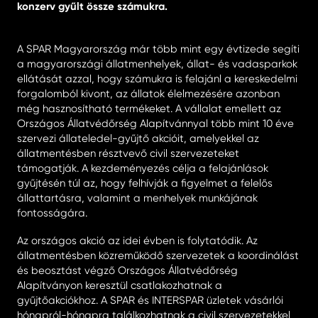
konzerv gyűlt össze számukra.
A SPAR Magyarország már több mint egy évtizede segíti
a magyarországi állatmenhelyek, állat- és vadasparkok
ellátását azzal, hogy számukra is felajánl a kereskedelmi
forgalomból kivont, az állatok élelmezésére azonban
még hasznosítható termékeket. A vállalat emellett az
Országos Állatvédőrség Alapítvánnyal több mint 10 éve
szervezi állateledel-gyűjtő akcióit, amelyekkel az
állatmentésben résztvevő civil szervezeteket
támogatják. A kezdeményezés célja a felajánlások
gyűjtésén túl az, hogy felhívják a figyelmet a felelős
állattartásra, valamint a menhelyek munkájának
fontosságára.
Az országos akció az idei évben is folytatódik. Az
állatmentésben közreműködő szervezetek a koordinálást
és beosztást végző Országos Állatvédőrség
Alapítványon keresztül csatlakozhatnak a
gyűjtőakciókhoz. A SPAR és INTERSPAR üzletek vásárlói
hónapról-hónapra találkozhatnak a civil szervezetekkel