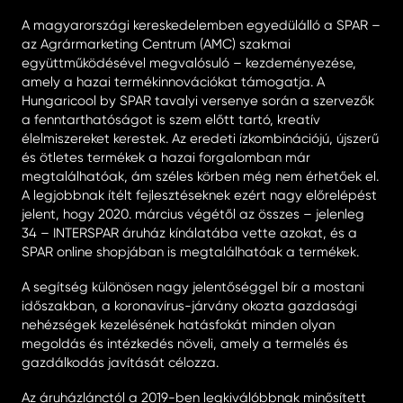
A magyarországi kereskedelemben egyedülálló a SPAR –
az Agrármarketing Centrum (AMC) szakmai
együttműködésével megvalósuló – kezdeményezése,
amely a hazai termékinnovációkat támogatja. A
Hungaricool by SPAR tavalyi versenye során a szervezők
a fenntarthatóságot is szem előtt tartó, kreatív
élelmiszereket kerestek. Az eredeti ízkombinációjú, újszerű
és ötletes termékek a hazai forgalomban már
megtalálhatóak, ám széles körben még nem érhetőek el.
A legjobbnak ítélt fejlesztéseknek ezért nagy előrelépést
jelent, hogy 2020. március végétől az összes – jelenleg
34 – INTERSPAR áruház kínálatába vette azokat, és a
SPAR online shopjában is megtalálhatóak a termékek.
A segítség különösen nagy jelentőséggel bír a mostani
időszakban, a koronavírus-járvány okozta gazdasági
nehézségek kezelésének hatásfokát minden olyan
megoldás és intézkedés növeli, amely a termelés és
gazdálkodás javítását célozza.
Az áruházlánctól a 2019-ben legkiválóbbnak minősített