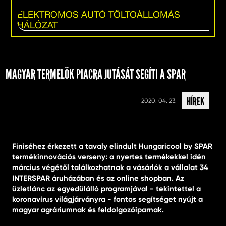
ELEKTROMOS AUTÓ TÖLTŐÁLLOMÁS
HÁLÓZAT
MAGYAR TERMELŐK PIACRA JUTÁSÁT SEGÍTI A SPAR
HÍREK
2020. 04. 23.
Finiséhez érkezett a tavaly elindult Hungaricool by SPAR
termékinnovációs verseny: a nyertes termékekkel idén
március végétől találkozhatnak a vásárlók a vállalat 34
INTERSPAR áruházában és az online shopban. Az
üzletlánc az egyedülálló programjával - tekintettel a
koronavírus világjárványra - fontos segítséget nyújt a
magyar agráriumnak és feldolgozóiparnak.