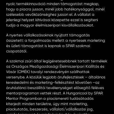
nyolc termékinnováció minden támogatást megkap,
hogy a piacra jusson, minél jobb hatékonysággal, minél
szélesebb vevőközönséghez jusson el. A vállalat a
jelenlegi helyzet kihívásai közepette ezzel is segíteni
tudja a magyar élelmiszeripari kisvállalkozásokat.
A nyertes vállalkozásoknak nyújtott támogatás
összetett: a forgalmazás mellett a nyertesek marketing
és üzleti támogatást is kapnak a SPAR szakmai
csapatától.
A szakmai zsűri által legígéretesebbnek tartott termékek
az Országos Mezőgazdasági Élelmiszeripari Kiállítás és
Vásár (OMÉK) tavalyi rendezvényén szállhattak
versenybe. A közülük legjobb árufejlesztések – általános
kereskedelmi és marketing-felkészítést követően –az
áruházlánci beszállítói tevékenységet elősegítő féléves
mentorprogramon vettek részt. A Hungaricool by SPAR
Mentor Programban a piacismereti tudásátadás
kiterjedt minden területre, úgy mint marketing,
piackutatás, beszerzés, vállalati/vállalkozási jog,