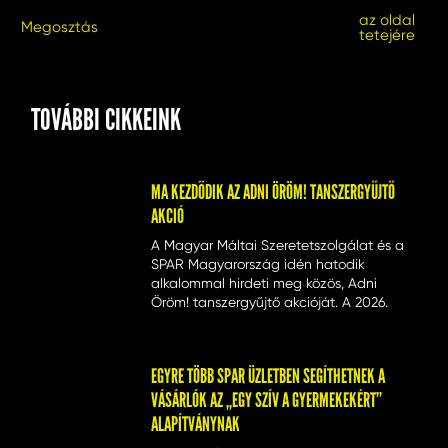
az oldal
Megosztás
tetejére
TOVÁBBI CIKKEINK
MA KEZDŐDIK AZ ADNI ÖRÖM! TANSZERGYŰJTŐ
AKCIÓ
A Magyar Máltai Szeretetszolgálat és a
SPAR Magyarország idén hatodik
alkalommal hirdeti meg közös, Adni
Öröm! tanszergyűjtő akcióját. A 2026.
augusztus 13. és 16. között zajló
személyes gyűjtés célja, hogy minél
több nehéz helyzetben élő gyermek
EGYRE TÖBB SPAR ÜZLETBEN SEGÍTHETNEK A
kezdhesse teljes tanszerfelszereléssel és
VÁSÁRLÓK AZ „EGY SZÍV A GYERMEKEKÉRT”
méltósággal az új tanévet. A vásárlók
az ország bármely INTERSPAR
ALAPÍTVÁNYNAK
áruházában csatlakozhatnak a