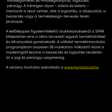
minőségismeret és minőségirányítás, logisztika,
pénzügy. A tréningen olyan – külsős és belsős –
mentorok is részt vettek, akik a logisztika, a diszpozíció, a
beszerzés vagy a termékdesign-tervezés terén
járatosak.
A kellőképpen figyelemfelkeltő árukihelyezésekről a SPAR
kifejezetten erre a célra tervezett egyedi termékhűtőkkel
és állványokkal gondoskodik. A vállalat termékinnovációs
programjában összesen 58 munkatárs működött közre a
marketingtől kezdve a beszerzés és logisztika területén
át a jogi és pénzügyi szegmensig.
A verseny hivatalos weboldala a
www.hungaricool.hu