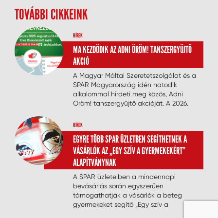
TOVÁBBI CIKKEINK
HÍREK
MA KEZDŐDIK AZ ADNI ÖRÖM! TANSZERGYŰJTŐ
AKCIÓ
A Magyar Máltai Szeretetszolgálat és a
SPAR Magyarország idén hatodik
alkalommal hirdeti meg közös, Adni
Öröm! tanszergyűjtő akcióját. A 2026.
augusztus 13. és 16. között zajló
személyes gyűjtés célja, hogy minél
HÍREK
több nehéz helyzetben élő gyermek
EGYRE TÖBB SPAR ÜZLETBEN SEGÍTHETNEK A
kezdhesse teljes tanszerfelszereléssel és
VÁSÁRLÓK AZ „EGY SZÍV A GYERMEKEKÉRT”
méltósággal az új tanévet. A vásárlók
az ország bármely INTERSPAR
ALAPÍTVÁNYNAK
áruházában csatlakozhatnak a
A SPAR üzleteiben a mindennapi
jótékonysági kezdeményezéshez.
bevásárlás során egyszerűen
támogathatják a vásárlók a beteg
gyermekeket segítő „Egy szív a
gyermekekért” alapítvány munkáját. A