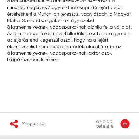
állati eredetű élelmiszerhulladékokat nem sikerül a
minőségmegőrzési/fogyaszthatósági idő lejárta előtt
értékesíteni a Munch-on keresztül, vagy átadni a Magyar
Máltai Szeretetszolgálatnak, úgy ezeket
állatmenhelyeknek, vadasparkoknak ajánlja fel a vállalat.
Az állati eredetű élelmiszerhulladékok esetében ugyanez
az eljárásrend kiegészül azzal, hogy ha a lejárt
élelmiszereket nem tudják maradéktalanul átadni az
állatmenhelyeknek, vadasparkoknak, akkor azok
biogázüzembe kerülnek.
az oldal
Megosztás
tetejére