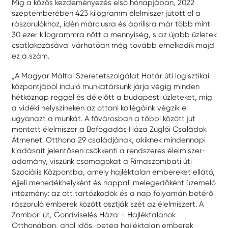
Míg a közös kezdeményezés első hónapjában, 2022
szeptemberében 423 kilogramm élelmiszer jutott el a
rászorulókhoz, idén márciusra és áprilisra már több mint
30 ezer kilogrammra nőtt a mennyiség, s az újabb üzletek
csatlakozásával várhatóan még tovább emelkedik majd
ez a szám.
„A Magyar Máltai Szeretetszolgálat Határ úti logisztikai
központjából induló munkatársunk járja végig minden
hétköznap reggel és délelőtt a budapesti üzleteket, míg
a vidéki helyszíneken az ottani kollégáink végzik el
ugyanazt a munkát. A fővárosban a többi között jut
mentett élelmiszer a Befogadás Háza Zuglói Családok
Átmeneti Otthona 29 családjának, akiknek mindennapi
kiadásait jelentősen csökkenti a rendszeres élelmiszer-
adomány, viszünk csomagokat a Rimaszombati úti
Szociális Központba, amely hajléktalan embereket ellátó,
éjjeli menedékhelyként és nappali melegedőként üzemelő
intézmény: az ott tartózkodók és a nap folyamán betérő
rászoruló emberek között osztják szét az élelmiszert. A
Zombori út, Gondviselés Háza – Hajléktalanok
Otthonában, ahol idős, beteg hajléktalan emberek