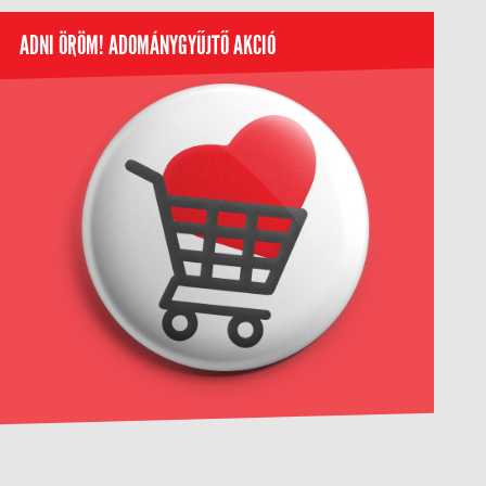
ADNI ÖRÖM! ADOMÁNYGYŰJTŐ AKCIÓ