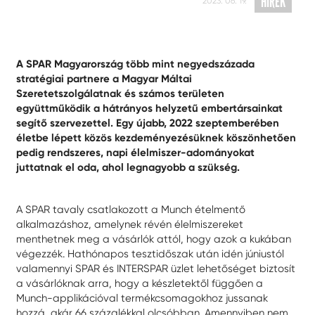
HÍREK
2023. 06. 19.
A SPAR Magyarország több mint negyedszázada
stratégiai partnere a Magyar Máltai
Szeretetszolgálatnak és számos területen
együttműködik a hátrányos helyzetű embertársainkat
segítő szervezettel. Egy újabb, 2022 szeptemberében
életbe lépett közös kezdeményezésüknek köszönhetően
pedig rendszeres, napi élelmiszer-adományokat
juttatnak el oda, ahol legnagyobb a szükség.
A SPAR tavaly csatlakozott a Munch ételmentő
alkalmazáshoz, amelynek révén élelmiszereket
menthetnek meg a vásárlók attól, hogy azok a kukában
végezzék. Hathónapos tesztidőszak után idén júniustól
valamennyi SPAR és INTERSPAR üzlet lehetőséget biztosít
a vásárlóknak arra, hogy a készletektől függően a
Munch-applikációval termékcsomagokhoz jussanak
hozzá, akár 66 százalékkal olcsóbban. Amennyiben nem