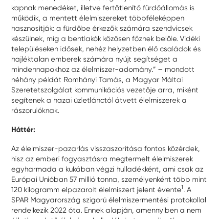
kapnak menedéket, illetve fertőtlenítő fürdőállomás is
működik, a mentett élelmiszereket többféleképpen
hasznosítják: a fürdőbe érkezők számára szendvicsek
készülnek, míg a bentlakók közösen főznek belőle. Vidéki
településeken idősek, nehéz helyzetben élő családok és
hajléktalan emberek számára nyújt segítséget a
mindennapokhoz az élelmiszer-adomány.” – mondott
néhány példát Romhányi Tamás, a Magyar Máltai
Szeretetszolgálat kommunikációs vezetője arra, miként
segítenek a hazai üzletlánctól átvett élelmiszerek a
rászorulóknak.
Háttér:
Az élelmiszer-pazarlás visszaszorítása fontos közérdek,
hisz az emberi fogyasztásra megtermelt élelmiszerek
egyharmada a kukában végzi hulladékként, ami csak az
Európai Unióban 57 millió tonna, személyenként több mint
1
120 kilogramm elpazarolt élelmiszert jelent évente
. A
SPAR Magyarország szigorú élelmiszermentési protokollal
rendelkezik 2022 óta. Ennek alapján, amennyiben a nem