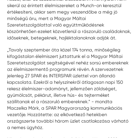
sikerül az érintett élelmiszereket a Munch-on keresztül
értékesíteni, akkor sem megy veszendőbe a még jó
minőségű áru, mert a Magyar Máltai
Szeretetszolgálattal való együttműködésnek
köszönhetően ezeket közvetlenül a rászoruló családoknak,
időseknek, betegeknek, hajléktalanoknak adják át.
„Tavaly szeptember óta közel 174 tonna, minőségileg
kifogástalan élelmiszert juttattunk el a Magyar Máltai
Szeretetszolgálat segítségével nehéz sorsú embereknek
az élelmiszermentő programunk révén. A szervezetnek
jelenleg 27 SPAR és INTERSPAR üzlettel van állandó
kapcsolata. Ezekről a helyszínekről átlagosan napi 150
rekesz élelmiszer-adományt, jellemzően zöldséget,
gyümölcsöt, pékárut, illetve hús- és tejterméket
szállítanak el a rászoruló embereknek.” - mondta
Maczelka Márk, a SPAR Magyarország kommunikációs
vezetője. Hozzátette: az elkövetkező hetekben
országszerte további három üzlet csatlakozása várható
a nemes ügyhöz.