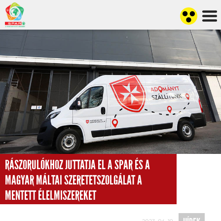
RÁSZORULÓKHOZ JUTTATJA EL A SPAR ÉS A
MAGYAR MÁLTAI SZERETETSZOLGÁLAT A
MENTETT ÉLELMISZEREKET