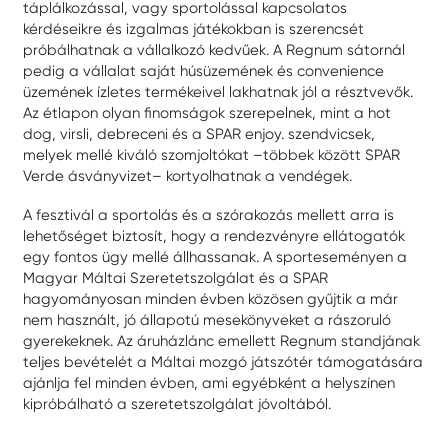
táplálkozással, vagy sportolással kapcsolatos
kérdéseikre és izgalmas játékokban is szerencsét
próbálhatnak a vállalkozó kedvűek. A Regnum sátornál
pedig a vállalat saját húsüzemének és convenience
üzemének ízletes termékeivel lakhatnak jól a résztvevők.
Az étlapon olyan finomságok szerepelnek, mint a hot
dog, virsli, debreceni és a SPAR enjoy. szendvicsek,
melyek mellé kiváló szomjoltókat –többek között SPAR
Verde ásványvizet– kortyolhatnak a vendégek.
A fesztivál a sportolás és a szórakozás mellett arra is
lehetőséget biztosít, hogy a rendezvényre ellátogatók
egy fontos ügy mellé állhassanak. A sporteseményen a
Magyar Máltai Szeretetszolgálat és a SPAR
hagyományosan minden évben közösen gyűjtik a már
nem használt, jó állapotú mesekönyveket a rászoruló
gyerekeknek. Az áruházlánc emellett Regnum standjának
teljes bevételét a Máltai mozgó játszótér támogatására
ajánlja fel minden évben, ami egyébként a helyszínen
kipróbálható a szeretetszolgálat jóvoltából.