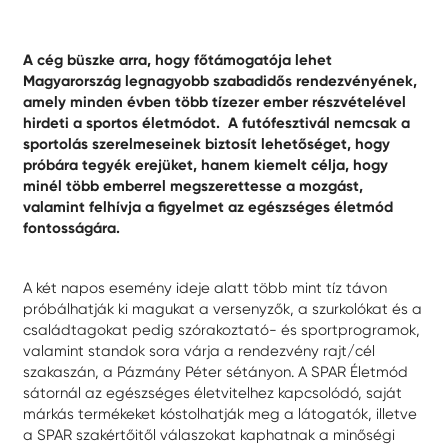
A cég büszke arra, hogy főtámogatója lehet
Magyarország legnagyobb szabadidős rendezvényének,
amely minden évben több tízezer ember részvételével
hirdeti a sportos életmódot.
A futófesztivál nemcsak a
sportolás szerelmeseinek biztosít lehetőséget, hogy
próbára tegyék erejüket, hanem kiemelt célja, hogy
minél több emberrel megszerettesse a mozgást,
valamint felhívja a figyelmet az egészséges életmód
fontosságára.
A két napos esemény ideje alatt több mint tíz távon
próbálhatják ki magukat a versenyzők, a szurkolókat és a
családtagokat pedig szórakoztató- és sportprogramok,
valamint standok sora várja a rendezvény rajt/cél
szakaszán, a Pázmány Péter sétányon. A SPAR Életmód
sátornál az egészséges életvitelhez kapcsolódó, saját
márkás termékeket kóstolhatják meg a látogatók, illetve
a SPAR szakértőitől válaszokat kaphatnak a minőségi