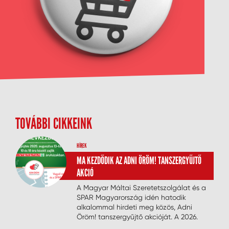
TOVÁBBI CIKKEINK
HÍREK
MA KEZDŐDIK AZ ADNI ÖRÖM! TANSZERGYŰJTŐ
AKCIÓ
A Magyar Máltai Szeretetszolgálat és a
SPAR Magyarország idén hatodik
alkalommal hirdeti meg közös, Adni
Öröm! tanszergyűjtő akcióját. A 2026.
augusztus 13. és 16. között zajló