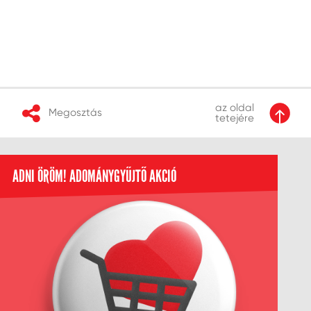
az oldal
Megosztás
tetejére
ADNI ÖRÖM! ADOMÁNYGYŰJTŐ AKCIÓ