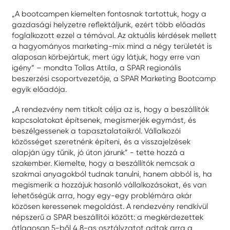
„A bootcampen kiemelten fontosnak tartottuk, hogy a
gazdasági helyzetre reflektáljunk, ezért több előadás
foglalkozott ezzel a témával. Az aktuális kérdések mellett
a hagyományos marketing-mix mind a négy területét is
alaposan körbejártuk, mert úgy látjuk, hogy erre van
igény” – mondta Tollas Attila, a SPAR regionális
beszerzési csoportvezetője, a SPAR Marketing Bootcamp
egyik előadója.
„A rendezvény nem titkolt célja az is, hogy a beszállítók
kapcsolatokat építsenek, megismerjék egymást, és
beszélgessenek a tapasztalataikról. Vállalkozói
közösséget szeretnénk építeni, és a visszajelzések
alapján úgy tűnik, jó úton járunk” - tette hozzá a
szakember. Kiemelte, hogy a beszállítók nemcsak a
szakmai anyagokból tudnak tanulni, hanem abból is, ha
megismerik a hozzájuk hasonló vállalkozásokat, és van
lehetőségük arra, hogy egy-egy problémára akár
közösen keressenek megoldást. A rendezvény rendkívül
népszerű a SPAR beszállítói között: a megkérdezettek
átlagosan 5-ből 4,8-as osztályzatot adtak arra a