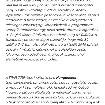
azt segíti, hogy a helyi gazdaságok produktumai iránti
kereslet fellendüljön, hanem azt is hivatott támogatni,
hogy a lokális közelség miatt a portékák a lehető
legkisebb utat bejárva jussanak el a vásárlókhoz, ezzel is
megőrizve a frissességét, és kímélve a környezetet a
felesleges károsanyag-kibocsátástól. A programban
szereplő termékeket egy piros almát ábrázoló logóról és
a „Régiók Kincsei” feliratról ismerhetik meg a vásárlók. A
kezdeményes sikerességét bizonyítja, hogy már 84
szállító 340 terméke található meg a kijelölt SPAR üzletek
polcain. A vásárlói igényeknek megfelelően pedig
folyamatosan bővül azon áruházak száma, ahol
elérhetővé válnak ezek a cikkek.
A SPAR 2019-ben indította el a
Hungaricool
termékversenyt, amelynek célja, hogy megtalálja azokat
a magyar kistermelőket, akik kiemelkedő minőségű,
Magyarországon előállított termékekkel szeretnének
bemutatkozni a kiskereskedelmi lánc polcain és kiszolgálni
a legkülönbözőbb vásárlói igényeket. 2023-ban negyedik