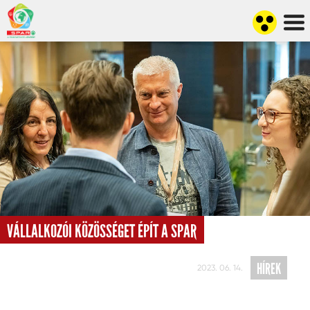
VÁLLALKOZÓI KÖZÖSSÉGET ÉPÍT A SPAR
HÍREK
2023. 06. 14.