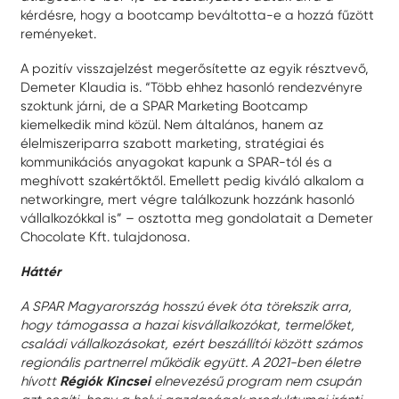
kérdésre, hogy a bootcamp beváltotta-e a hozzá fűzött
reményeket.
A pozitív visszajelzést megerősítette az egyik résztvevő,
Demeter Klaudia is. “Több ehhez hasonló rendezvényre
szoktunk járni, de a SPAR Marketing Bootcamp
kiemelkedik mind közül. Nem általános, hanem az
élelmiszeriparra szabott marketing, stratégiai és
kommunikációs anyagokat kapunk a SPAR-tól és a
meghívott szakértőktől. Emellett pedig kiváló alkalom a
networkingre, mert végre találkozunk hozzánk hasonló
vállalkozókkal is” – osztotta meg gondolatait a Demeter
Chocolate Kft. tulajdonosa.
Háttér
A SPAR Magyarország hosszú évek óta törekszik arra,
hogy támogassa a hazai kisvállalkozókat, termelőket,
családi vállalkozásokat, ezért beszállítói között számos
regionális partnerrel működik együtt. A 2021-ben életre
hívott
Régiók Kincsei
elnevezésű program nem csupán