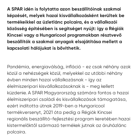
A SPAR idén is folytatta azon beszállítóinak szakmai
képzését, melyek hazai kisvállalkozásként kerültek be
termékeikkel az üzletlánc polcaira, és a vállalkozói
közösség építésében is segítséget nyújt: így a Régiók
Kincsei vagy a Hungaricool programokban résztvevő
beszállítók a szakmai anyagok elsajátítása mellett a
kapcsolati hálójukat is bővíthetik.
Pandémia, energiaválság, infláció - ez csak néhány azok
közül a nehézségek közül, melyekkel az utóbbi néhány
évben minden hazai vállalkozásnak - így az
élelmiszeripari kisvállalkozásoknak is - meg kellett
küzdenie. A SPAR Magyarország számára fontos a hazai
élelmiszeripari családi és kisvállalkozások támogatása,
ezért indította útnak 2019-ben a Hungaricool
termékversenyt, 2021 óta pedig a Régiók Kincsei
regionális beszállító-fejlesztési program keretében hazai
kistermelőktől származó termékek jutnak az áruházlánc
polcaira.