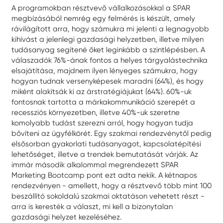
A programokban résztvevő vállalkozásokkal a SPAR
megbízásából nemrég egy felmérés is készült, amely
rávilágított arra, hogy számukra mi jelenti a legnagyobb
kihívást a jelenlegi gazdasági helyzetben, illetve milyen
tudásanyag segítené őket leginkább a szintlépésben. A
válaszadók 76%-ának fontos a helyes tárgyalástechnika
elsajátítása, majdnem ilyen lényeges számukra, hogy
hogyan tudnak versenyképesek maradni (64%), és hogy
miként alakítsák ki az árstratégiájukat (64%). 60%-uk
fontosnak tartotta a márkakommunikáció szerepét a
recessziós környezetben, illetve 40%-uk szeretne
komolyabb tudást szerezni arról, hogy hogyan tudja
bővíteni az ügyfélkörét. Egy szakmai rendezvénytől pedig
elsősorban gyakorlati tudásanyagot, kapcsolatépítési
lehetőséget, illetve a trendek bemutatását várják. Az
immár második alkalommal megrendezett SPAR
Marketing Bootcamp pont ezt adta nekik. A kétnapos
rendezvényen - amellett, hogy a résztvevő több mint 100
beszállító sokoldalú szakmai oktatáson vehetett részt -
arra is keresték a választ, mi kell a bizonytalan
gazdasági helyzet kezeléséhez.