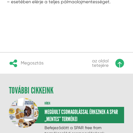
– esetében elérje a teljes pálmaolajmentességet.
az oldal
Megosztás
tetejére
TOVÁBBI CIKKEINK
HÍREK
MEGÚJULT CSOMAGOLÁSSAL ÉRKEZNEK A SPAR
„MENTES” TERMÉKEI
Befejeződött a SPAR free from