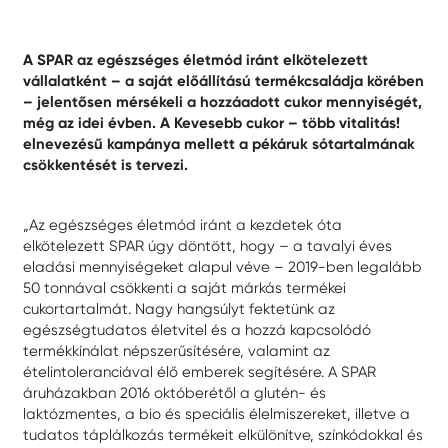
A SPAR az egészséges életmód iránt elkötelezett
vállalatként – a saját előállítású termékcsaládja körében
– jelentősen mérsékeli a hozzáadott cukor mennyiségét,
még az idei évben. A Kevesebb cukor – több vitalitás!
elnevezésű kampánya mellett a pékáruk sótartalmának
csökkentését is tervezi.
„Az egészséges életmód iránt a kezdetek óta
elkötelezett SPAR úgy döntött, hogy – a tavalyi éves
eladási mennyiségeket alapul véve – 2019-ben legalább
50 tonnával csökkenti a saját márkás termékei
cukortartalmát. Nagy hangsúlyt fektetünk az
egészségtudatos életvitel és a hozzá kapcsolódó
termékkínálat népszerűsítésére, valamint az
ételintoleranciával élő emberek segítésére. A SPAR
áruházakban 2016 októberétől a glutén- és
laktózmentes, a bio és speciális élelmiszereket, illetve a
tudatos táplálkozás termékeit elkülönítve, színkódokkal és