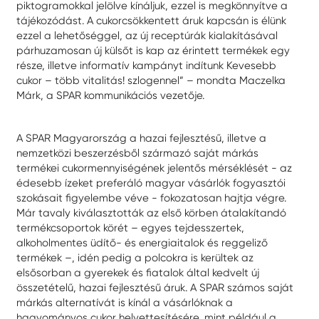
piktogramokkal jelölve kínáljuk, ezzel is megkönnyítve a
tájékozódást. A cukorcsökkentett áruk kapcsán is élünk
ezzel a lehetőséggel, az új receptúrák kialakításával
párhuzamosan új külsőt is kap az érintett termékek egy
része, illetve informatív kampányt indítunk Kevesebb
cukor – több vitalitás! szlogennel” – mondta Maczelka
Márk, a SPAR kommunikációs vezetője.
A SPAR Magyarország a hazai fejlesztésű, illetve a
nemzetközi beszerzésből származó saját márkás
termékei cukormennyiségének jelentős mérséklését - az
édesebb ízeket preferáló magyar vásárlók fogyasztói
szokásait figyelembe véve - fokozatosan hajtja végre.
Már tavaly kiválasztották az első körben átalakítandó
termékcsoportok körét – egyes tejdesszertek,
alkoholmentes üdítő- és energiaitalok és reggeliző
termékek –, idén pedig a polcokra is kerültek az
elsősorban a gyerekek és fiatalok által kedvelt új
összetételű, hazai fejlesztésű áruk. A SPAR számos saját
márkás alternatívát is kínál a vásárlóknak a
hagyományos cukor helyettesítésére, mint például a