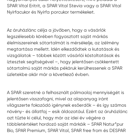
SPAR Vital Eritrit, a SPAR Vital Stevia vagy a SPAR Vital
Nyírfacukor és Nyírfa porcukor termékeket.
Az áruházlánc célja a jövőben, hogy a vásárlók
legszélesebb körében fogyasztott saját márkás
élelmiszereinek sótartalmát is mérsékelje, az ízélmény
megtartása mellett. Idén elkezdődtek a kutatások és
vizsgálatok – többek között vásárlói kóstoltatások és
íztesztek segítségével –, hogy jelentősen csökkentett
sótartalmú saját márkás pékáruk kerülhessenek a SPAR
üzletekbe akár már a következő évben.
A SPAR szeretné a felhasznált pálmaolaj mennyiségét is
jelentősen visszafogni, mivel az alapanyag iránt
világszerte fokozódó igénynek esőerdők – és így számos
növény- és állatfaj – esik áldozatául. Ezért az áruházlánc
azt tűzte ki célul, hogy már az idei év végére a
többletértéket hordozó saját márkáik – SPAR Natur*pur
Bio, SPAR Premium, SPAR Vital, SPAR free from és DESPAR