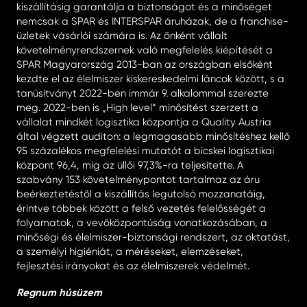
kiszállításig garantálja a biztonságot és a minőséget
nemcsak a SPAR és INTERSPAR áruházak, de a franchise-
üzletek vásárlói számára is. Az önként vállalt
követelményrendszernek való megfelelés kiépítését a
SPAR Magyarország 2013-ban az országban elsőként
kezdte el az élelmiszer kiskereskedelmi láncok között, s a
tanúsítványt 2022-ben immár 9. alkalommal szerezte
meg. 2022-ben is „High level” minősítést szerzett a
vállalat mindkét logisztika központja a Quality Austria
által végzett auditon: a legmagasabb minősítéshez kellő
95 százalékos megfelelési mutatót a bicskei logisztikai
központ 96,4, míg az üllői 97,3%-ra teljesítette. A
szabvány 153 követelménypontot tartalmaz az áru
beérkeztetéstől a kiszállítás legutolsó mozzanatáig,
érintve többek között a felső vezetés felelősségét a
folyamatok, a vevőközpontúság vonatkozásában, a
minőségi és élelmiszer-biztonsági rendszert, az oktatást,
a személyi higiéniát, a méréseket, elemzéseket,
fejlesztési irányokat és az élelmiszerek védelmét.
Regnum húsüzem