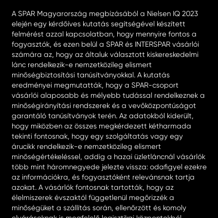
A SPAR Magyarország megbízásából a Nielsen IQ 2023
elején egy kérdőíves kutatás segítségével készített
felmérést azzal kapcsolatban, hogy mennyire fontos a
fogyasztók, és ezen belül a SPAR és INTERSPAR vásárlói
számára az, hogy az általuk választott kiskereskedelmi
lánc rendelkezik-e nemzetközileg elismert
minőségbiztosítási tanúsítványokkal. A kutatás
eredményei megmutatták, hogy a SPAR-csoport
vásárlói alaposabb és mélyebb tudással rendelkeznek a
minőségirányítási rendszerek és a vevőközpontúságot
garantáló tanúsítványok terén. Az adatokból kiderült,
hogy miközben az összes megkérdezett kétharmada
tekinti fontosnak, hogy egy szolgáltatás vagy egy
árucikk rendelkezik-e nemzetközileg elismert
minőségértékeléssel, addig a hazai üzletláncnál vásárlók
több mint háromnegyede jelezte vissza: odafigyel ezekre
az információkra, és fogyasztóként relevánsnak tartja
azokat. A vásárlók fontosnak tartották, hogy az
élelmiszerek évszaktól függetlenül megőrizzék a
minőségüket a szállítás során, ellenőrzött és komoly
elvárásoknak is megfelelő logisztikai központokból