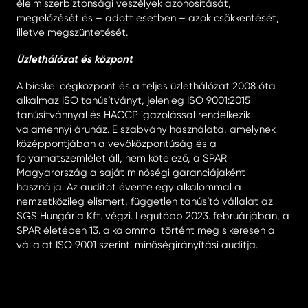
élelmiszerbiztonsági veszélyek azonosítását,
megelőzését és – adott esetben – azok csökkentését,
illetve megszüntetését.
Üzlethálózat és központ
A bicskei cégközpont és a teljes üzlethálózat 2008 óta
alkalmaz ISO tanúsítványt, jelenleg ISO 9001:2015
tanúsítvánnyal és HACCP igazolással rendelkezik
valamennyi áruház. E szabvány használata, amelynek
középpontjában a vevőközpontúság és a
folyamatszemlélet áll, nem kötelező, a SPAR
Magyarország a saját minőségi garanciájaként
használja. Az auditot évente egy alkalommal a
nemzetközileg elismert, független tanúsító vállalat az
SGS Hungária Kft. végzi. Legutóbb 2023. februárjában, a
SPAR életében 13. alkalommal történt meg sikeresen a
vállalat ISO 9001 szerinti minőségirányítási auditja.