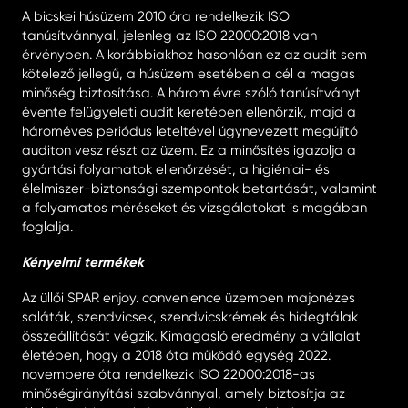
A bicskei húsüzem 2010 óra rendelkezik ISO
tanúsítvánnyal, jelenleg az ISO 22000:2018 van
érvényben. A korábbiakhoz hasonlóan ez az audit sem
kötelező jellegű, a húsüzem esetében a cél a magas
minőség biztosítása. A három évre szóló tanúsítványt
évente felügyeleti audit keretében ellenőrzik, majd a
hároméves periódus leteltével úgynevezett megújító
auditon vesz részt az üzem. Ez a minősítés igazolja a
gyártási folyamatok ellenőrzését, a higiéniai- és
élelmiszer-biztonsági szempontok betartását, valamint
a folyamatos méréseket és vizsgálatokat is magában
foglalja.
Kényelmi termékek
Az üllői SPAR enjoy. convenience üzemben majonézes
saláták, szendvicsek, szendvicskrémek és hidegtálak
összeállítását végzik. Kimagasló eredmény a vállalat
életében, hogy a 2018 óta működő egység 2022.
novembere óta rendelkezik ISO 22000:2018-as
minőségirányítási szabvánnyal, amely biztosítja az