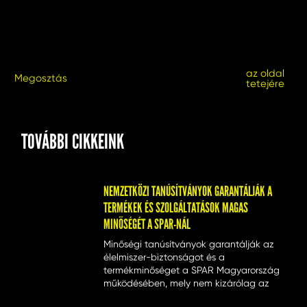
az oldal
Megosztás
tetejére
TOVÁBBI CIKKEINK
NEMZETKÖZI TANÚSÍTVÁNYOK GARANTÁLJÁK A
TERMÉKEK ÉS SZOLGÁLTATÁSOK MAGAS
MINŐSÉGÉT A SPAR-NÁL
Minőségi tanúsítványok garantálják az
élelmiszer-biztonságot és a
termékminőséget a SPAR Magyarország
működésében, mely nem kizárólag az
élelmiszer-előállítás területére igaz, de