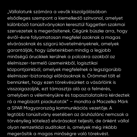
„Vállalatunk számára a vevők kiszolgálásában
elsődleges szempont a kiemelkedő színvonal, amelyet
különböző tanúsítványokon keresztül független szakmai
szervezetek is megerősítenek. Cégünk büszke arra, hogy
évről-évre folyamatosan megfelel azoknak a magas
elvárásoknak és szigorú követelményeknek, amelyek
garantálják, hogy üzleteinkben mindig a legjobb
minőségű árucikkek kerülnek a polcokra azokból az
élelmiszer-termelő üzemeinkből, logisztikai
központjainkból, amelyek megfelelnek a legszigorúbb
élelmiszer-biztonsági előírásoknak is. Örömmel tölt el
bennünket, hogy ezen törekvésünket a vásárlóink is
visszaigazolják, ezt támasztja alá az a felmérés,
amelyben a véleményükre és tapasztalataikra kérdeztek
rá a megbízott piackutatók” – mondta a Maczelka Márk
a SPAR Magyarország kommunikációs vezetője. A
legtöbb tanúsítvány esetében az áruházlánc nemcsak a
törvényileg kötelező elvárásokat teljesíti, de önként vállal
olyan nemzetközi auditokat is, amelyek még inkább
megerősítik a magas minőségre való törekvést.