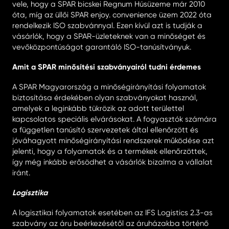
vele, hogy a SPAR bicskei Regnum Húsüzeme már 2010
óta, míg az üllői SPAR enjoy. convenience üzem 2022 óta
rendelkezik ISO szabvánnyal. Ezen kívül azt is tudják a
vásárlók, hogy a SPAR-üzleteknek van a minőséget és
vevőközpontúságot garantáló ISO-tanúsítványuk.
Amit a SPAR minősítési szabványairól tudni érdemes
A SPAR Magyarország a minőségirányítási folyamatok
biztosítása érdekében olyan szabványokat használ,
amelyek a leginkább tükrözik az adott területtel
kapcsolatos speciális elvárásokat. A fogyasztók számára
a független tanúsító szervezetek által ellenőrzött és
jóváhagyott minőségirányítási rendszerek működése azt
jelenti, hogy a folyamatok és a termékek ellenőrzöttek,
így még inkább erősödhet a vásárlók bizalma a vállalat
iránt.
Logisztika
A logisztikai folyamatok esetében az IFS Logistics 2.3-as
szabvány az áru beérkezésétől az áruházakba történő