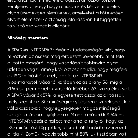
kerüljenek ki, vagy hogy a húsáruk és kényelmi ételek
olyan üzemekben készüljenek, amelyeket a kötelezően
elvárt élelmiszer-biztonsági előírásokon túl független
tanúsító szervezet is ellenőriz.
Minőség, szeretem
A SPAR és INTERSPAR vásárlók tudatosságát jelzi, hogy
miközben az összes megkérdezett kevesebb, mint fele
állította magáról, hogy vásárlásait többnyire olyan
üzletben végzi, amelyikről biztosan tudja, hogy megfelel
az ISO-minősítéseknek, addig az INTERSPAR
hipermarketek vásárlói körében ez az arány 56, míg a
SPAR szupermarketek vásárlói körében 62 százalékos volt.
A SPAR vásárlók 57%-a egyetértett azzal az állítással,
mely szerint az ISO minőségirányítási rendszerek segítik a
vállalkozásokat, hogy egységesen magas minőségű
szolgáltatásokat nyújtsanak. Minden második SPAR és
INTERSPAR vásárló hallott már arról a tényről, hogy az
ISO minősítést független, akkreditált tanúsító szervezet
állítja ki. Zömük, vagyis több mint 80%-uk tisztában volt