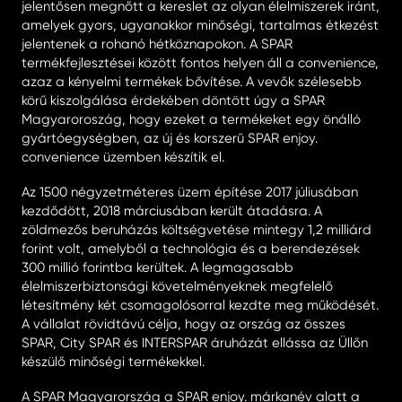
jelentősen megnőtt a kereslet az olyan élelmiszerek iránt,
amelyek gyors, ugyanakkor minőségi, tartalmas étkezést
jelentenek a rohanó hétköznapokon. A SPAR
termékfejlesztései között fontos helyen áll a convenience,
azaz a kényelmi termékek bővítése. A vevők szélesebb
körű kiszolgálása érdekében döntött úgy a SPAR
Magyaroroszág, hogy ezeket a termékeket egy önálló
gyártóegységben, az új és korszerű SPAR enjoy.
convenience üzemben készítik el.
Az 1500 négyzetméteres üzem építése 2017 júliusában
kezdődött, 2018 márciusában került átadásra. A
zöldmezős beruházás költségvetése mintegy 1,2 milliárd
forint volt, amelyből a technológia és a berendezések
300 millió forintba kerültek. A legmagasabb
élelmiszerbiztonsági követelményeknek megfelelő
létesítmény két csomagolósorral kezdte meg működését.
A vállalat rövidtávú célja, hogy az ország az összes
SPAR, City SPAR és INTERSPAR áruházát ellássa az Üllőn
készülő minőségi termékekkel.
A SPAR Magyarország a SPAR enjoy. márkanév alatt a