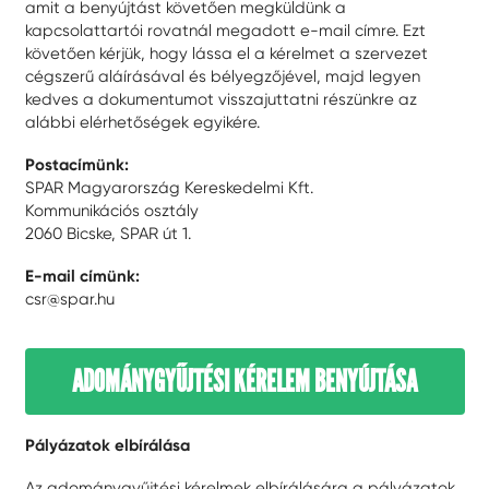
amit a benyújtást követően megküldünk a
kapcsolattartói rovatnál megadott e-mail címre. Ezt
követően kérjük, hogy lássa el a kérelmet a szervezet
cégszerű aláírásával és bélyegzőjével, majd legyen
kedves a dokumentumot visszajuttatni részünkre az
alábbi elérhetőségek egyikére.
Postacímünk:
SPAR Magyarország Kereskedelmi Kft.
Kommunikációs osztály
2060 Bicske, SPAR út 1.
E-mail címünk:
csr@spar.hu
ADOMÁNYGYŰJTÉSI KÉRELEM BENYÚJTÁSA
Pályázatok elbírálása
Az adománygyűjtési kérelmek elbírálására a pályázatok