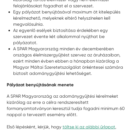
felajánlásokat fogadhat el a szervezet.
Egy pályázat benyújtásával maximum öt kitelepülés
kérelmezhető, melyeknek eltérő helyszíneken kell
megvalósulnia.
Az egyenlő esélyek biztosítása érdekében egy
szervezet évente két alkalommal nyújthat be
pályázatot.
A SPAR Magyarország minden év decemberében
országos élelmiszergyűjtést szervez az áruházaiban,
ezért minden évben ebben a hónapban kizárólag a
Magyar Máltai Szeretetszolgálat önkéntesei számára
biztosít adománygyűjtési lehetőséget.
Pályázat benyújtásának menete
A SPAR Magyarország az adománygyűjtési kérelmeket
kizárólag az erre a célra rendszeresített
formanyomtatványon keresztül tudja fogadni minimum 60
nappal a tervezett esemény előtt.
Első lépésként, kérjük, hogy
töltse ki az alábbi űrlapot
,