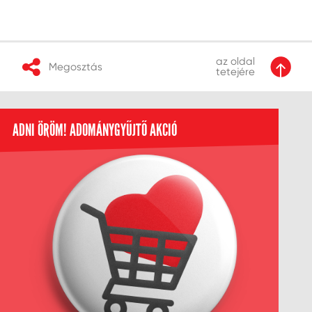
az oldal
Megosztás
tetejére
ADNI ÖRÖM! ADOMÁNYGYŰJTŐ AKCIÓ