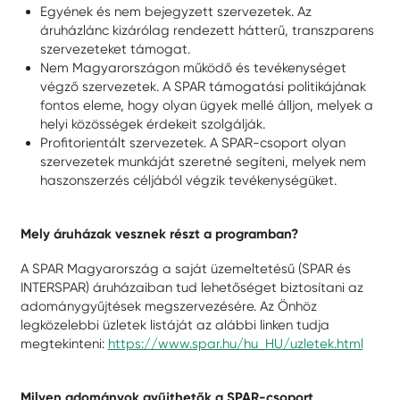
Egyének és nem bejegyzett szervezetek. Az
áruházlánc kizárólag rendezett hátterű, transzparens
szervezeteket támogat.
Nem Magyarországon működő és tevékenységet
végző szervezetek. A SPAR támogatási politikájának
fontos eleme, hogy olyan ügyek mellé álljon, melyek a
helyi közösségek érdekeit szolgálják.
Profitorientált szervezetek. A SPAR-csoport olyan
szervezetek munkáját szeretné segíteni, melyek nem
haszonszerzés céljából végzik tevékenységüket.
Mely áruházak vesznek részt a programban?
A SPAR Magyarország a saját üzemeltetésű (SPAR és
INTERSPAR) áruházaiban tud lehetőséget biztosítani az
adománygyűjtések megszervezésére. Az Önhöz
legközelebbi üzletek listáját az alábbi linken tudja
megtekinteni:
https://www.spar.hu/hu_HU/uzletek.html
Milyen adományok gyűjthetők a SPAR-csoport