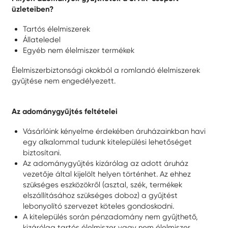
üzleteiben?
Tartós élelmiszerek
Állateledel
Egyéb nem élelmiszer termékek
Élelmiszerbiztonsági okokból a romlandó élelmiszerek
gyűjtése nem engedélyezett.
Az adománygyűjtés feltételei
Vásárlóink kényelme érdekében áruházainkban havi
egy alkalommal tudunk kitelepülési lehetőséget
biztosítani.
Az adománygyűjtés kizárólag az adott áruház
vezetője által kijelölt helyen történhet. Az ehhez
szükséges eszközökről (asztal, szék, termékek
elszállításához szükséges doboz) a gyűjtést
lebonyolító szervezet köteles gondoskodni.
A kitelepülés során pénzadomány nem gyűjthető,
kizárólag tartós élelmiszer vagy nem élelmiszer