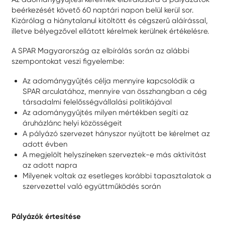
beérkezését követő 60 naptári napon belül kerül sor.
Kizárólag a hiánytalanul kitöltött és cégszerű aláírással,
illetve bélyegzővel ellátott kérelmek kerülnek értékelésre.
A SPAR Magyarország az elbírálás során az alábbi
szempontokat veszi figyelembe:
Az adománygyűjtés célja mennyire kapcsolódik a
SPAR arculatához, mennyire van összhangban a cég
társadalmi felelősségvállalási politikájával
Az adománygyűjtés milyen mértékben segíti az
áruházlánc helyi közösségeit
A pályázó szervezet hányszor nyújtott be kérelmet az
adott évben
A megjelölt helyszíneken szerveztek-e más aktivitást
az adott napra
Milyenek voltak az esetleges korábbi tapasztalatok a
szervezettel való együttműködés során
Pályázók értesítése