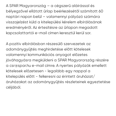
A SPAR Magyarország – a cégszerű aláírással és
bélyegzővel ellátott űrlap beérkezésétől számított 60
naptári napon belül – valamennyi pályázó számára
visszajelzést küld a kitelepülési kérelem elbírálásának
eredményéről. Az értesítésre az űrlapon megadott
kapcsolattartói e-mail címen keresztül kerül sor.
A pozitív elbírálásban részesülő szervezetek az
adománygyűjtés meghirdetése előtt kötelesek
valamennyi kommunikációs anyagot előzetes
jóváhagyásra megküldeni a SPAR Magyarország részére
a csr@spar.hu e-mail címre. A nyertes pályázók emellett
kötelesek előzetesen - legalább egy nappal a
kitelepülés előtt - felkeresni az érintett áruházat/
áruházakat az adománygyűjtés részleteinek egyeztetése
céljából.