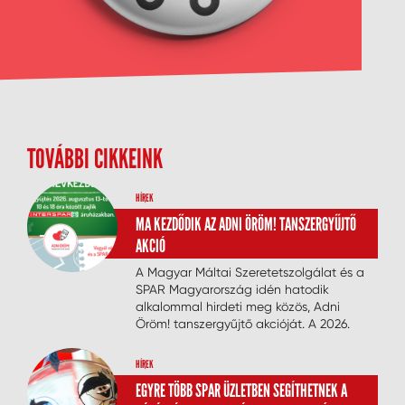
TOVÁBBI CIKKEINK
HÍREK
MA KEZDŐDIK AZ ADNI ÖRÖM! TANSZERGYŰJTŐ
AKCIÓ
A Magyar Máltai Szeretetszolgálat és a
SPAR Magyarország idén hatodik
alkalommal hirdeti meg közös, Adni
Öröm! tanszergyűjtő akcióját. A 2026.
augusztus 13. és 16. között zajló
személyes gyűjtés célja, hogy minél
HÍREK
több nehéz helyzetben élő gyermek
EGYRE TÖBB SPAR ÜZLETBEN SEGÍTHETNEK A
kezdhesse teljes tanszerfelszereléssel és